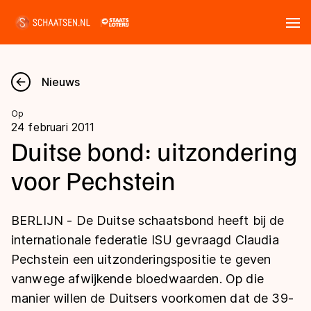
Tickets
Zoeken
Nieuws
Nieuws
Op
24 februari 2011
Kalender
Duitse bond: uitzondering
voor Pechstein
Disciplines
Marathon
Uitslagen
BERLIJN - De Duitse schaatsbond heeft bij de
Langebaan
internationale federatie ISU gevraagd Claudia
Langebaan
Pechstein een uitzonderingspositie te geven
Shorttrack
Tijden & historie
vanwege afwijkende bloedwaarden. Op die
Shorttrack
Inlineskaten
manier willen de Duitsers voorkomen dat de 39-
Ranglijsten Langebaan
Marathon
Kunstschaatsen