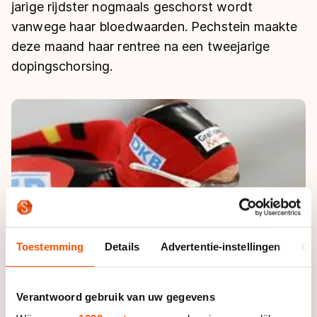
De weg op
jarige rijdster nogmaals geschorst wordt
Persoonlijke records & tijden
Inlineskaten
Schoonrijden
vanwege haar bloedwaarden. Pechstein maakte
Inschrijven wedstrijden
Historie & statistiek
Schaatsfans
Kunstschaatsen
deze maand haar rentree na een tweejarige
Natuurijs
Algemene Nederlandse Schaatstijd
dopingschorsing.
Alles voor jou als schaatsfan
Deze zomer de weg op
Olympische Spelen
Evenementen
Waar kan ik schaatsen en skaten?
Olympische Spelen
Tickets
Medaille overzicht
Livestreams
Medaillespiegel
Word schaatsfan!
Olympische uitslagen
Winacties
Van Jong tot Goud verhalen
Toestemming
Details
Advertentie-instellingen
Ov
Verantwoord gebruik van uw gegevens