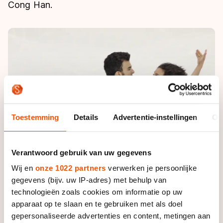
De weg op
Cong Han.
Persoonlijke records & tijden
Inlineskaten
Schoonrijden
Inschrijven wedstrijden
Historie & statistiek
Schaatsfans
Kunstschaatsen
Natuurijs
Algemene Nederlandse Schaatstijd
Alles voor jou als schaatsfan
Deze zomer de weg op
Olympische Spelen
Evenementen
Waar kan ik schaatsen en skaten?
Olympische Spelen
Tickets
Medaille overzicht
Livestreams
Toestemming
Details
Advertentie-instellingen
Ov
Medaillespiegel
Word schaatsfan!
Olympische uitslagen
Winacties
Verantwoord gebruik van uw gegevens
Van Jong tot Goud verhalen
Wij en
onze 1022 partners
verwerken je persoonlijke
gegevens (bijv. uw IP-adres) met behulp van
technologieën zoals cookies om informatie op uw
apparaat op te slaan en te gebruiken met als doel
gepersonaliseerde advertenties en content, metingen aan