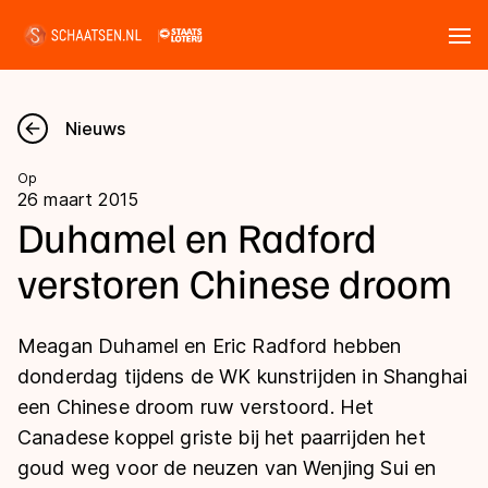
Tickets
Zoeken
Nieuws
Nieuws
Op
26 maart 2015
Kalender
Duhamel en Radford
verstoren Chinese droom
Disciplines
Marathon
Uitslagen
Meagan Duhamel en Eric Radford hebben
Langebaan
donderdag tijdens de WK kunstrijden in Shanghai
Langebaan
een Chinese droom ruw verstoord. Het
Shorttrack
Tijden & historie
Canadese koppel griste bij het paarrijden het
Shorttrack
Inlineskaten
goud weg voor de neuzen van Wenjing Sui en
Ranglijsten Langebaan
Marathon
Kunstschaatsen