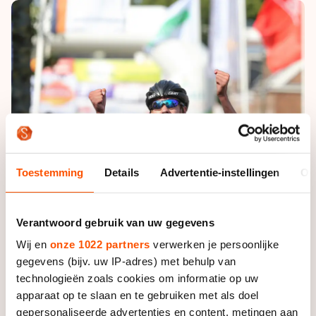
De weg op
Persoonlijke records & tijden
Inlineskaten
Schoonrijden
Inschrijven wedstrijden
Historie & statistiek
Schaatsfans
Kunstschaatsen
Natuurijs
Algemene Nederlandse Schaatstijd
Alles voor jou als schaatsfan
Deze zomer de weg op
Olympische Spelen
Evenementen
Waar kan ik schaatsen en skaten?
Olympische Spelen
Tickets
Medaille overzicht
Livestreams
Toestemming
Details
Advertentie-instellingen
Ov
Medaillespiegel
Word schaatsfan!
Olympische uitslagen
Winacties
Verantwoord gebruik van uw gegevens
Van Jong tot Goud verhalen
Wij en
onze 1022 partners
verwerken je persoonlijke
gegevens (bijv. uw IP-adres) met behulp van
technologieën zoals cookies om informatie op uw
apparaat op te slaan en te gebruiken met als doel
Foto: Neeke Smit
gepersonaliseerde advertenties en content, metingen aan