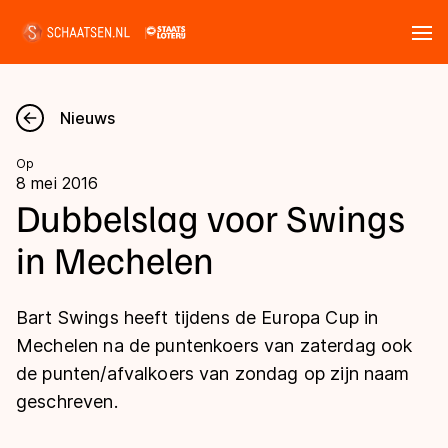
Tickets
Zoeken
Nieuws
Nieuws
Op
8 mei 2016
Kalender
Dubbelslag voor Swings
in Mechelen
Disciplines
Marathon
Uitslagen
Bart Swings heeft tijdens de Europa Cup in
Langebaan
Mechelen na de puntenkoers van zaterdag ook
Langebaan
de punten/afvalkoers van zondag op zijn naam
Shorttrack
Tijden & historie
geschreven.
Shorttrack
Inlineskaten
Ranglijsten Langebaan
Marathon
Kunstschaatsen