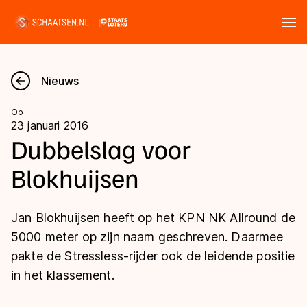
Tickets
Zoeken
Nieuws
Nieuws
Op
23 januari 2016
Kalender
Dubbelslag voor
Blokhuijsen
Disciplines
Marathon
Uitslagen
Jan Blokhuijsen heeft op het KPN NK Allround de
Langebaan
5000 meter op zijn naam geschreven. Daarmee
Langebaan
pakte de Stressless-rijder ook de leidende positie
Shorttrack
Tijden & historie
in het klassement.
Shorttrack
Inlineskaten
Ranglijsten Langebaan
Marathon
Kunstschaatsen