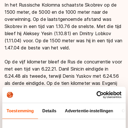
In het Russische Kolomna schaatste Skobrev op de
1500 meter, de 5000 en de 1000 meter naar de
overwinning. Op de laatstgenoemde afstand was
Skobrev in een tijd van
1.10.76 de snelste. Met die tijd
bleef hij Aleksey Yesin (1.10.81) en Dmitry Lobkov
(1.11.04) voor. Op de 1500 meter was hij in een tijd van
1.47.04 de beste van het veld.
Op de vijf kilometer bleef de Rus de concurrentie voor
met een tijd van 6.22.21. Danil Sinicin eindigde in
6.24.48 als tweede, terwijl Denis Yuskov met 6.24.56
als derde eindigde. Op de tien kilometer was Evgenij
Seryaev de snelste (
13.35.18).
Bij de dames troefde Yekaterina Lobysheva haar
Toestemming
Details
Advertentie-instellingen
Ov
concurrente Yekaterina Shikova af op de 1500 meter.
In een tijd van 1.59.08 ging de overwinning naar
Lobysheva. Shikova eindigde in 1.59.26 als tweede.