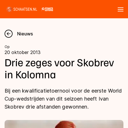
Tickets
Zoeken
Nieuws
Nieuws
Op
20 oktober 2013
Kalender
Drie zeges voor Skobrev
in Kolomna
Disciplines
Marathon
Uitslagen
Bij een kwalificatietoernooi voor de eerste World
Langebaan
Cup-wedstrijden van dit seizoen heeft Ivan
Langebaan
Skobrev drie afstanden gewonnen.
Shorttrack
Tijden & historie
Shorttrack
Inlineskaten
Ranglijsten Langebaan
Marathon
Kunstschaatsen