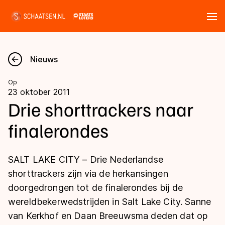
Tickets
Zoeken
Nieuws
Nieuws
Op
23 oktober 2011
Kalender
Drie shorttrackers naar
finalerondes
Disciplines
Marathon
Uitslagen
SALT LAKE CITY – Drie Nederlandse
Langebaan
shorttrackers zijn via de herkansingen
Langebaan
doorgedrongen tot de finalerondes bij de
Shorttrack
Tijden & historie
wereldbekerwedstrijden in Salt Lake City. Sanne
Shorttrack
Inlineskaten
van Kerkhof en Daan Breeuwsma deden dat op
Ranglijsten Langebaan
Marathon
Kunstschaatsen