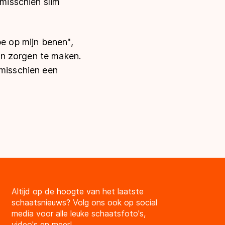
 misschien slim
pe op mijn benen",
en zorgen te maken.
 misschien een
Altijd op de hoogte van het laatste
schaatsnieuws? Volg ons ook op social
media voor alle leuke schaatsfoto's,
video's en meer!