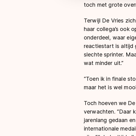
toch met grote ove
Terwijl De Vries zic
haar collega’s ook o
onderdeel, waar eige
reactiestart is alti
slechte sprinter. Ma
wat minder uit.”
“Toen ik in finale st
maar het is wel mooi
Toch hoeven we De V
verwachten. “Daar kom
jarenlang gedaan en
internationale meda