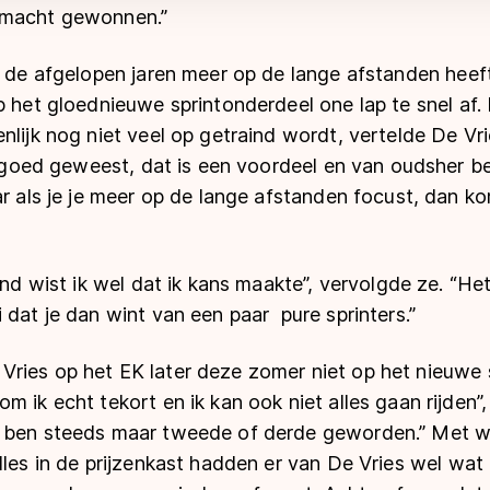
rmacht gewonnen.”
h de afgelopen jaren meer op de lange afstanden heef
p het gloednieuwe sprintonderdeel one lap te snel af. 
nlijk nog niet veel op getraind wordt, vertelde De Vri
jd goed geweest, dat is een voordeel en van oudsher b
ar als je je meer op de lange afstanden focust, dan 
ond wist ik wel dat ik kans maakte”, vervolgde ze. “He
 dat je dan wint van een paar pure sprinters.”
ries op het EK later deze zomer niet op het nieuwe 
 ik echt tekort en ik kan ook niet alles gaan rijden”,
 ben steeds maar tweede of derde geworden.” Met we
illes in de prijzenkast hadden er van De Vries wel w