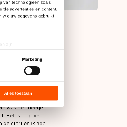
p van technologieën zoals
erde advertenties en content,
en wie uw gegevens gebruikt
an zijn
k voor het NK
rinting)
dens die koers
t
detailgedeelte
in. U kunt uw
Marketing
eg om te winnen,
ordt gewoon minder.”
bieden en websiteverkeer te
r naar de punten-
 media, advertenties en
oeilijke jaren gehad
ie zij hebben verzameld via
Alles toestaan
pen jaren aan
s de VS, waar mogelijk geen
 in met deze overdracht.
ie was een beetje
. Het is nog niet
 de start en ik heb