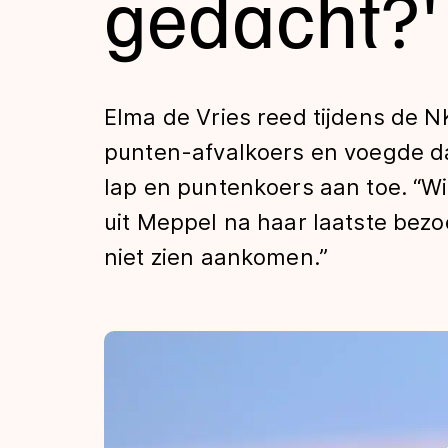
gedacht?'
Tijden & historie
De weg op
Elma de Vries reed tijdens de 
punten-afvalkoers en voegde d
Schaatsfans
lap en puntenkoers aan toe. “Wi
uit Meppel na haar laatste bezo
Olympische Spe
niet zien aankomen.”