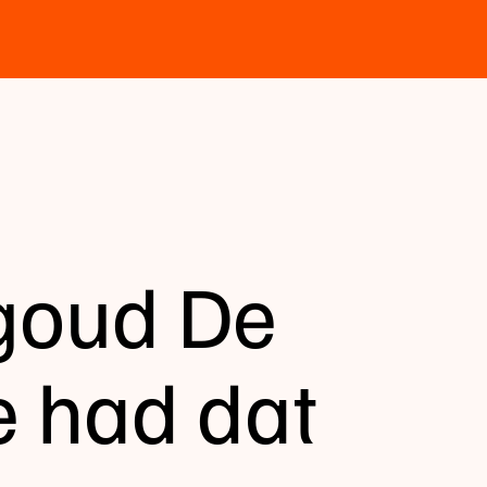
 goud De
e had dat