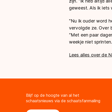
zijn. “Ik heb altijd
geweest. Als ik iets
"Nu ik ouder word he
vervolgde ze. Over 
“Met een paar dagen 
weekje niet sprinten.
Lees alles over de 
Blijf op de hoogte van al het
schaatsnieuws via de schaatsfanmailing