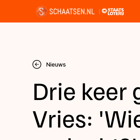
Nieuws
Nieuws
Drie keer
Kalender
Disciplines
Vries: 'Wi
Uitslagen