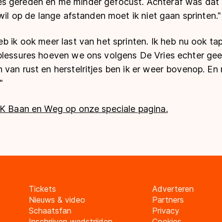
 alles gereden en me minder gefocust. Achteraf was dat
 wil op de lange afstanden moet ik niet gaan sprinten."
b ik ook meer last van het sprinten. Ik heb nu ook ta
blessures hoeven we ons volgens De Vries echter ge
van rust en herstelritjes ben ik er weer bovenop. En
"
NK Baan en Weg op onze speciale pagina.
Tickets
Adverteren
Nieuws & video
Partners
Schaatsfan
Privacy
Inschrijven wedstrijden
Cookies