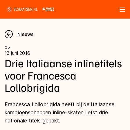
Tickets
Zoeken
Nieuws
Nieuws
Op
13 juni 2016
Kalender
Drie Italiaanse inlinetitels
voor Francesca
Disciplines
Lollobrigida
Marathon
Uitslagen
Langebaan
Francesca Lollobrigida heeft bij de Italiaanse
Langebaan
Shorttrack
Tijden & historie
kampioenschappen inline-skaten liefst drie
Shorttrack
Inlineskaten
nationale titels gepakt.
Ranglijsten Langebaan
Marathon
Kunstschaatsen