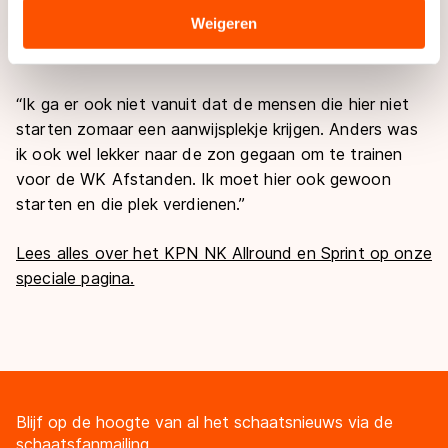
in Stavanger. Dat hij zich nog voor de wedstrijden in
Sommige partners kunnen gegevens doorgeven aan
Weigeren
Noorwegen moet plaatsen, is ook de grootste reden
landen buiten de EU, zoals de VS, waar mogelijk geen
om te starten in Thialf.
adequaat beschermingsniveau geldt volgens de GDPR.
Door op ‘Toestaan’ te klikken, stemt u in met deze
“Ik ga er ook niet vanuit dat de mensen die hier niet
overdracht. Meer informatie vindt u in ons
cookiebeleid
.
starten zomaar een aanwijsplekje krijgen. Anders was
ik ook wel lekker naar de zon gegaan om te trainen
voor de WK Afstanden. Ik moet hier ook gewoon
starten en die plek verdienen.”
Lees alles over het KPN NK Allround en Sprint op onze
speciale pagina.
Blijf op de hoogte van al het schaatsnieuws via de
schaatsfanmailing