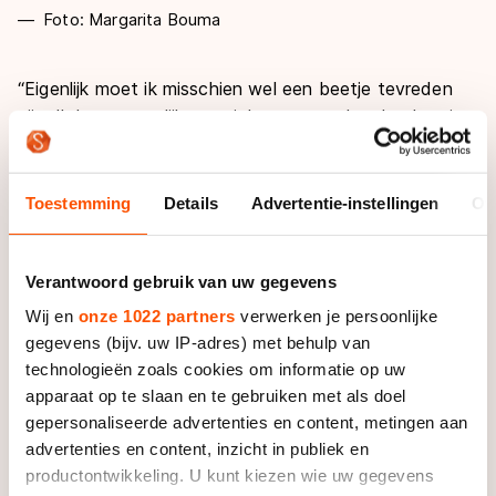
Foto: Margarita Bouma
“Eigenlijk moet ik misschien wel een beetje tevreden
zijn. Ik ben natuurlijk net ziek geweest dus dan ben je
niet in supervorm. Alleen hoopte ik in dit veld de vijf
kilometer te winnen. Als dat dan op twee tienden na
niet lukt, is dat wel jammer”, zegt de LottoNL-
Toestemming
Details
Advertentie-instellingen
Ov
Jumborijder.
Met de race van De Vries was echter niet heel veel
Verantwoord gebruik van uw gegevens
mis. “Ik moest als eerste van de jongens die een
Wij en
onze 1022 partners
verwerken je persoonlijke
goede vijf kilometer kunnen rijden. Dan is het altijd een
gegevens (bijv. uw IP-adres) met behulp van
beetje aftasten van wat er mogelijk is. En in dat
technologieën zoals cookies om informatie op uw
opzicht was het wel stabiel, maar tweede is gewoon
apparaat op te slaan en te gebruiken met als doel
geen leuke plek”, vervolgt hij.
gepersonaliseerde advertenties en content, metingen aan
advertenties en content, inzicht in publiek en
Met zijn optreden op de 5000 meter bewees De Vries
productontwikkeling. U kunt kiezen wie uw gegevens