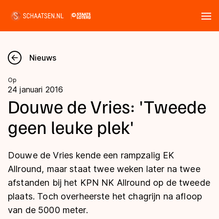
Tickets
Zoeken
Nieuws
Nieuws
Op
24 januari 2016
Kalender
Douwe de Vries: 'Tweede
geen leuke plek'
Disciplines
Marathon
Uitslagen
Douwe de Vries kende een rampzalig EK
Langebaan
Allround, maar staat twee weken later na twee
Langebaan
afstanden bij het KPN NK Allround op de tweede
Shorttrack
Tijden & historie
plaats. Toch overheerste het chagrijn na afloop
Shorttrack
Inlineskaten
van de 5000 meter.
Ranglijsten Langebaan
Marathon
Kunstschaatsen