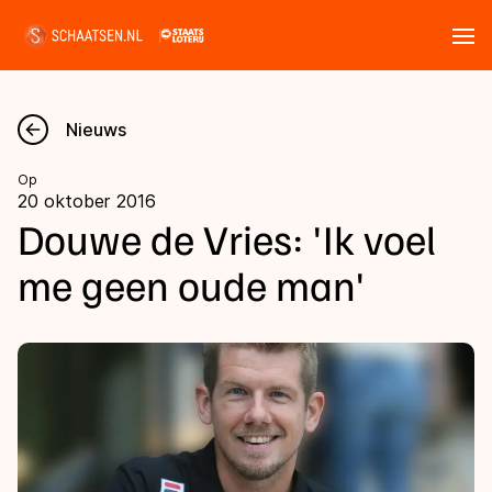
Tickets
Zoeken
Nieuws
Nieuws
Op
20 oktober 2016
Kalender
Douwe de Vries: 'Ik voel
me geen oude man'
Disciplines
Marathon
Uitslagen
Langebaan
Langebaan
Shorttrack
Tijden & historie
Shorttrack
Inlineskaten
Ranglijsten Langebaan
Marathon
Kunstschaatsen