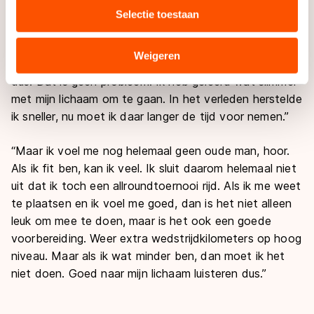
media, advertenties en analyse. Zij kunnen deze
Op die World Cups wil De Vries uiteraard goed rijden,
Selectie toestaan
combineren met andere gegevens die u aan hen heeft
maar het echte grote doel daarna zijn de KPN NK
verstrekt of die zij hebben verzameld via hun services.
Afstanden. Daar zijn de laatste tickets te verdienen
Sommige partners kunnen gegevens doorgeven aan
Weigeren
voor de WK afstanden. De Vries: “Drie keer pieken
landen buiten de EU, zoals de VS, waar mogelijk geen
dus. Dat is geen probleem. Ik heb geleerd wat slimmer
adequaat beschermingsniveau geldt volgens de GDPR.
met mijn lichaam om te gaan. In het verleden herstelde
Door op ‘Toestaan’ te klikken, stemt u in met deze
ik sneller, nu moet ik daar langer de tijd voor nemen.”
overdracht. Meer informatie vindt u in ons
cookiebeleid
.
“Maar ik voel me nog helemaal geen oude man, hoor.
Als ik fit ben, kan ik veel. Ik sluit daarom helemaal niet
uit dat ik toch een allroundtoernooi rijd. Als ik me weet
te plaatsen en ik voel me goed, dan is het niet alleen
leuk om mee te doen, maar is het ook een goede
voorbereiding. Weer extra wedstrijdkilometers op hoog
niveau. Maar als ik wat minder ben, dan moet ik het
niet doen. Goed naar mijn lichaam luisteren dus.”