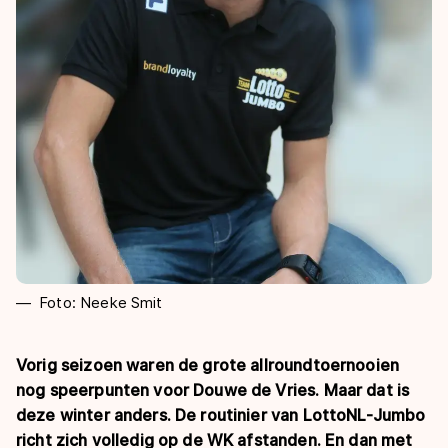
De weg op
Persoonlijke records & tijden
Inlineskaten
Schoonrijden
Inschrijven wedstrijden
Historie & statistiek
Schaatsfans
Kunstschaatsen
Natuurijs
Algemene Nederlandse Schaatstijd
Alles voor jou als schaatsfan
Deze zomer de weg op
Olympische Spelen
Evenementen
Waar kan ik schaatsen en skaten?
Olympische Spelen
Tickets
Medaille overzicht
Livestreams
Medaillespiegel
Word schaatsfan!
Olympische uitslagen
Winacties
Foto: Neeke Smit
Van Jong tot Goud verhalen
Vorig seizoen waren de grote allroundtoernooien
nog speerpunten voor Douwe de Vries. Maar dat is
deze winter anders. De routinier van LottoNL-Jumbo
richt zich volledig op de WK afstanden. En dan met