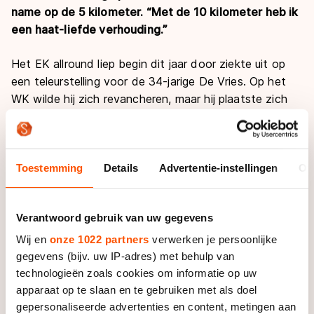
name op de 5 kilometer. “Met de 10 kilometer heb ik
een haat-liefde verhouding.”
Het EK allround liep begin dit jaar door ziekte uit op
een teleurstelling voor de 34-jarige De Vries. Op het
WK wilde hij zich revancheren, maar hij plaatste zich
nét niet. Maar die allroundaspiraties heeft De Vries
aan de kant gezet.
“Allrounden vind ik superleuk”, vertelt de voormalig
Toestemming
Details
Advertentie-instellingen
Ov
marrathonschaatser. “Maar met de jaren wordt mijn
500 meter minder. Daar verlies ik zo een halve
Verantwoord gebruik van uw gegevens
seconde en die neem ik het hele toernooi met me
mee. Ik zou mijn 500 meter nog best aan kunnen
Wij en
onze 1022 partners
verwerken je persoonlijke
scherpen, maar dat kost zoveel moeite dat het ten
gegevens (bijv. uw IP-adres) met behulp van
koste zou gaan van mijn 5 en 10 kilometer. En met het
technologieën zoals cookies om informatie op uw
oog op de Olympische Spelen, kies ik nu heel gericht
apparaat op te slaan en te gebruiken met als doel
gepersonaliseerde advertenties en content, metingen aan
voor de lange afstanden.”