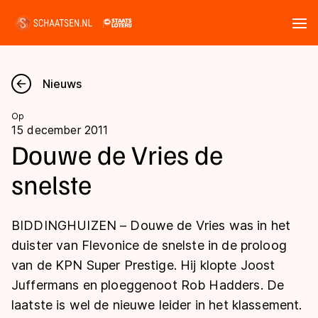
Tickets
Zoeken
Nieuws
Nieuws
Op
15 december 2011
Kalender
Douwe de Vries de
snelste
Disciplines
Marathon
Uitslagen
BIDDINGHUIZEN – Douwe de Vries was in het
Langebaan
duister van Flevonice de snelste in de proloog
Langebaan
van de KPN Super Prestige. Hij klopte Joost
Shorttrack
Tijden & historie
Juffermans en ploeggenoot Rob Hadders. De
Shorttrack
Inlineskaten
laatste is wel de nieuwe leider in het klassement.
Ranglijsten Langebaan
Marathon
Kunstschaatsen