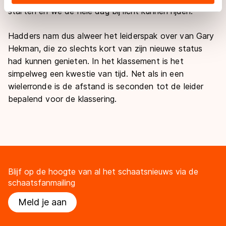
landen buiten de EU, zoals de VS, waar mogelijk geen
starten en we de hele dag bij licht kunnen rijden.’’
adequaat beschermingsniveau geldt volgens de GDPR.
Door op ‘Toestaan’ te klikken, stemt u in met deze
Hadders nam dus alweer het leiderspak over van Gary
overdracht. Meer informatie vindt u in ons
cookiebeleid
.
Hekman, die zo slechts kort van zijn nieuwe status
had kunnen genieten. In het klassement is het
simpelweg een kwestie van tijd. Net als in een
wielerronde is de afstand is seconden tot de leider
bepalend voor de klassering.
Blijf op de hoogte van al het schaatsnieuws via de
schaatsfanmailing
Meld je aan