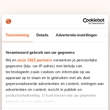
Simpel gesteld is het niet verbazingwekkend te
noemen dat Douwe de Vries de proloog op zijn naam
schreef. De Fries is immers tegenwoordig ook
Toestemming
Details
Advertentie-instellingen
Ov
wereldtop op de langebaan op vijf en tien kilometer,
en reed de afgelopen weken in het World Cupcircuit.
Verantwoord gebruik van uw gegevens
Maar één en één is geen twee, stelde De Vries. ''Dit is
Wij en
onze 1022 partners
verwerken je persoonlijke
toch echt weer heel iets anders dan het ijs van
gegevens (bijv. uw IP-adres) met behulp van
Astana’’, zei hij met een lach. ''Dan moet je toch
technologieën zoals cookies om informatie op uw
behoorlijk omschakelen.’’
apparaat op te slaan en te gebruiken met als doel
gepersonaliseerde advertenties en content, metingen aan
Maar De Vries had ook genoten. ''Zo rijden in het
advertenties en content, inzicht in publiek en
donker, dat is echt kicken. Ik vond het machtig mooi.
productontwikkeling. U kunt kiezen wie uw gegevens
Dan weer licht, dan weer donker; dat heeft echt wat.
gebruikt en met welke doelen.
En ik ben blij dat er voor gekozen is proloog en
wedstrijd om te draaien. Als je nu in het donker met