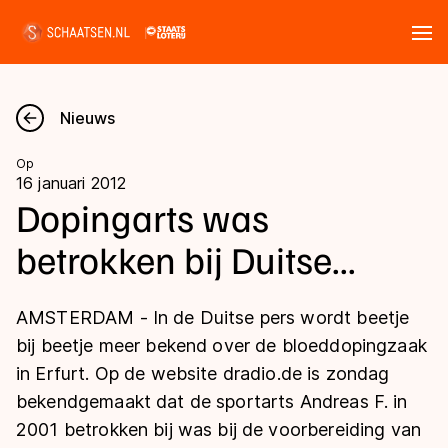
Tickets
Zoeken
Nieuws
Nieuws
Op
16 januari 2012
Kalender
Dopingarts was
betrokken bij Duitse...
Disciplines
Marathon
Uitslagen
AMSTERDAM - In de Duitse pers wordt beetje
Langebaan
bij beetje meer bekend over de bloeddopingzaak
Langebaan
in Erfurt. Op de website dradio.de is zondag
Shorttrack
Tijden & historie
bekendgemaakt dat de sportarts Andreas F. in
Shorttrack
Inlineskaten
2001 betrokken bij was bij de voorbereiding van
Ranglijsten Langebaan
Marathon
Kunstschaatsen