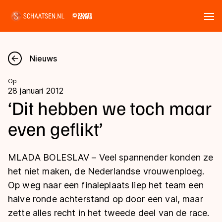
Tickets
Zoeken
Nieuws
Nieuws
Op
28 januari 2012
Kalender
‘Dit hebben we toch maar
even geflikt’
Disciplines
Marathon
Uitslagen
MLADA BOLESLAV – Veel spannender konden ze
Langebaan
het niet maken, de Nederlandse vrouwenploeg.
Langebaan
Op weg naar een finaleplaats liep het team een
Shorttrack
Tijden & historie
halve ronde achterstand op door een val, maar
Shorttrack
Inlineskaten
zette alles recht in het tweede deel van de race.
Ranglijsten Langebaan
Marathon
Kunstschaatsen