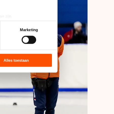
an zijn
rinting)
t
detailgedeelte
in. U kunt uw
Marketing
bieden en websiteverkeer te
 media, advertenties en
ie zij hebben verzameld via
Alles toestaan
s de VS, waar mogelijk geen
 in met deze overdracht.