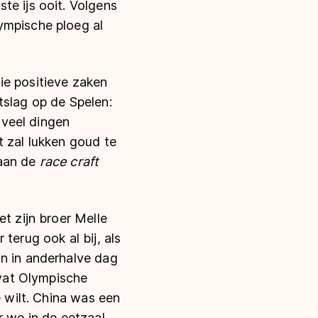
te ijs ooit. Volgens
ympische ploeg al
ie positieve zaken
tslag op de Spelen:
oveel dingen
t zal lukken goud te
 aan de
race craft
et zijn broer Melle
terug ook al bij, als
an in anderhalve dag
 wat Olympische
e wilt. China was een
r we in de eetzaal