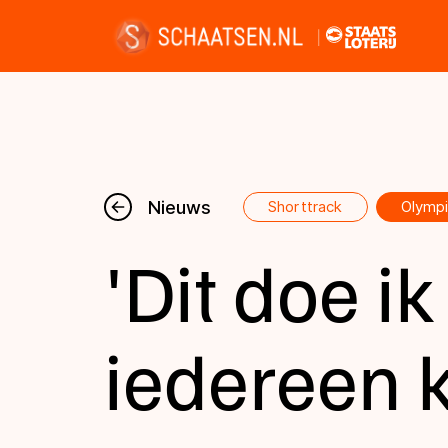
Nieuws
Nieuws
Shorttrack
Olympi
'Dit doe ik 
Kalender
Disciplines
iedereen k
Uitslagen