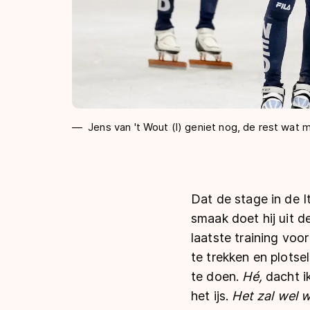
Jens van 't Wout (l) geniet nog, de rest wat 
Dat de stage in de I
smaak doet hij uit 
laatste training voo
te trekken en plots
te doen.
Hé,
dacht i
het ijs.
Het zal wel w