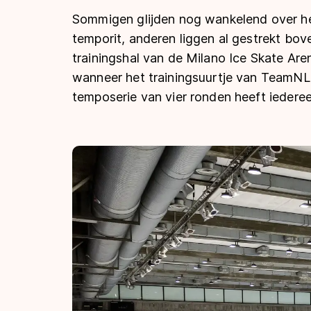
Tijden & historie
Sommigen glijden nog wankelend over het
temporit, anderen liggen al gestrekt bov
trainingshal van de Milano Ice Skate Are
De weg op
wanneer het trainingsuurtje van TeamNL S
temposerie van vier ronden heeft iedere
Schaatsfans
Olympische Spe