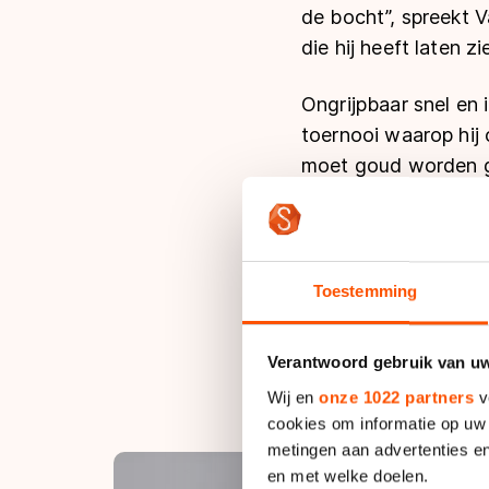
de bocht”, spreekt V
die hij heeft laten zi
Ongrijpbaar snel en 
toernooi waarop hij 
moet goud worden ge
nieuwe recordtijd o
tijdens het trainings
gewicht (71,5 kg), s
Kerstholt, red.): als
Toestemming
herstel ik er niet me
staat momenteel echt
Verantwoord gebruik van u
Wij en
onze 1022 partners
v
cookies om informatie op uw 
metingen aan advertenties en
en met welke doelen.