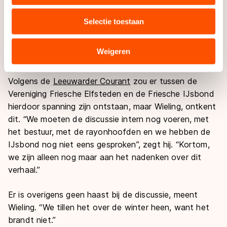
uw gebruik van onze site met onze partners voor social
Wiebe Wieling niet ter discussie. “We willen niet los van
media, advertenties en analyse. Zij kunnen deze
de IJsbond en zeker niet in het geval van de
Selectie toestaan
combineren met andere gegevens die u aan hen heeft
rayonhoofden”, benadrukt hij. “Het enige is dat we
verstrekt of die zij hebben verzameld via hun services.
willen kijken hoe de relatie er uit moet zien met de
Sommige partners kunnen gegevens doorgeven aan
Weigeren
IJsbond.”
landen buiten de EU, zoals de VS, waar mogelijk geen
adequaat beschermingsniveau geldt volgens de GDPR.
Volgens de
Leeuwarder Courant
zou er tussen de
Door op ‘Toestaan’ te klikken, stemt u in met deze
Vereniging Friesche Elfsteden en de Friesche IJsbond
overdracht. Meer informatie vindt u in ons
cookiebeleid
.
hierdoor spanning zijn ontstaan, maar Wieling, ontkent
dit. “We moeten de discussie intern nog voeren, met
het bestuur, met de rayonhoofden en we hebben de
IJsbond nog niet eens gesproken”, zegt hij. “Kortom,
we zijn alleen nog maar aan het nadenken over dit
verhaal.”
Er is overigens geen haast bij de discussie, meent
Wieling. “We tillen het over de winter heen, want het
brandt niet.”