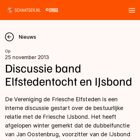
Tickets
Zoeken
Nieuws
Nieuws
Op
25 november 2013
Kalender
Discussie band
Elfstedentocht en IJsbond
Disciplines
Marathon
Uitslagen
De Vereniging de Friesche Elfsteden is een
Langebaan
interne discussie gestart over de bestuurlijke
Langebaan
relatie met de Friesche IJsbond. Het heeft
Shorttrack
Tijden & historie
afgelopen winter gemerkt dat de dubbelfunctie
Shorttrack
Inlineskaten
van Jan Oostenbrug, voorzitter van de IJsbond
Ranglijsten Langebaan
Marathon
Kunstschaatsen