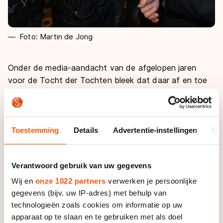
Foto: Martin de Jong
Onder de media-aandacht van de afgelopen jaren
voor de Tocht der Tochten bleek dat daar af en toe
de schoen wringt en dat niet eens zozeer aan de
bestuurlijke kant, zegt Wieling. “We hebben in zekere
zin een communicatieprobleem omdat onze ijsmeester
en de voorzitter van de IJsbond één persoon is.”
Toestemming
Details
Advertentie-instellingen
Ov
“Voor ons is dat wel duidelijk, maar in het westen
Verantwoord gebruik van uw gegevens
maken de mensen dat onderscheid niet zo snel. Als
Oostenbrug dan wat zegt namens de IJsbond dan
Wij en
onze 1022 partners
verwerken je persoonlijke
heb ik meteen de kranten, het ANP en de televisie aan
gegevens (bijv. uw IP-adres) met behulp van
de lijn.”
technologieën zoals cookies om informatie op uw
apparaat op te slaan en te gebruiken met als doel