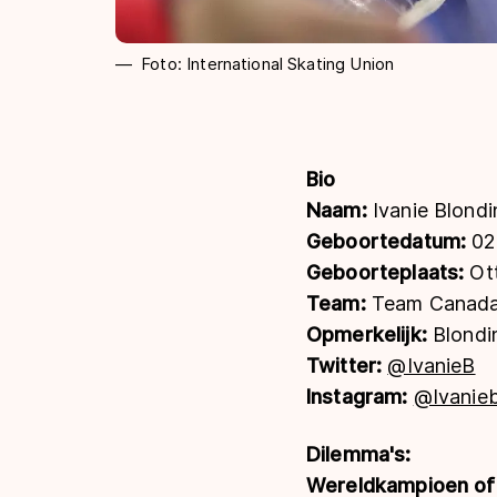
Foto: International Skating Union
Bio
Naam:
Ivanie Blondi
Geboortedatum:
02
Geboorteplaats:
Ot
Team:
Team Canad
Opmerkelijk:
Blondin
Twitter:
@IvanieB
Instagram:
@Ivanieb
Dilemma's:
Wereldkampioen of 