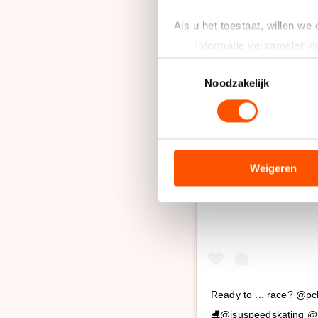
Als u het toestaat, willen we
Informatie verzamelen ov
Uw apparaat identificere
Toestemmingsselectie
Lees meer over hoe uw perso
Noodzakelijk
toestemming op elk moment wi
We gebruiken cookies om cont
analyseren. We delen informa
Di
analyse. Zij kunnen deze com
Weigeren
hun services. Sommige partn
adequaat beschermingsniveau
Meer informatie vindt u in o
Ready to ... race? @p
⛸@isuspeedskating @