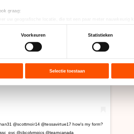
 ook graag:
er uw geografische locatie, die tot een paar meter nauwkeurig k
n door het actief te scannen op specifieke eigenschappen (fingerp
onlijke gegevens worden verwerkt en stel uw voorkeuren in he
Voorkeuren
Statistieken
jzigen of intrekken in de Cookieverklaring.
ent en advertenties te personaliseren, socialmediafuncties te 
tie over uw gebruik van onze site met onze partners voor social
t bericht bekijken op Instagram
bineren met andere gegevens die u aan hen heeft verstrekt of d
Selectie toestaan
ers kunnen gegevens doorgeven aan landen buiten de EU, zoal
 geldt volgens de GDPR. Door op ‘Toestaan’ te klikken, stemt u
ns
cookiebeleid
.
chan31 @scottmoir14 @tessavirtue17 how's my form?
ssc_pvc @cbcolympics @teamcanada