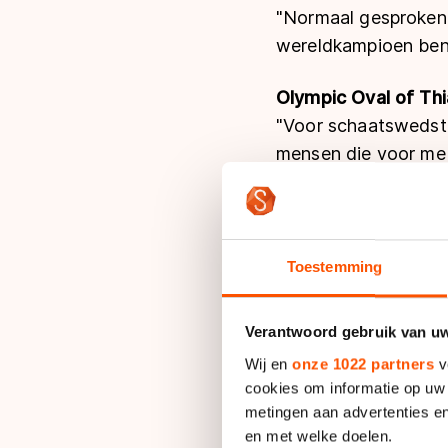
"Normaal gesproken z
wereldkampioen ben 
Olympic Oval of Thi
"Voor schaatswedstrij
mensen die voor me j
coach heb (Remmelt 
historie in deze pro
de Olympic Oval in C
Toestemming
Verantwoord gebruik van u
Wij en
onze 1022 partners
v
cookies om informatie op uw 
metingen aan advertenties en
en met welke doelen.