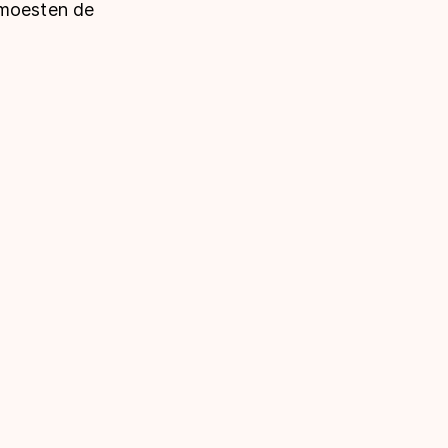
 moesten de
"