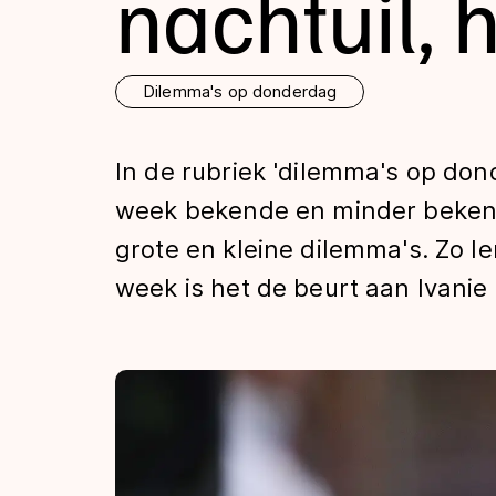
nachtuil, 
Tijden & historie
Dilemma's op donderdag
De weg op
In de rubriek 'dilemma's op don
Schaatsfans
week bekende en minder bekend
grote en kleine dilemma's. Zo 
Olympische Spe
week is het de beurt aan Ivanie 