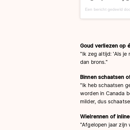
Een bericht gedeeld do
Goud verliezen op 
"Ik zeg altijd: 'Als j
dan brons."
Binnen schaatsen o
"Ik heb schaatsen g
worden in Canada beg
milder, dus schaatse
Wielrennen of inlin
"Afgelopen jaar zij