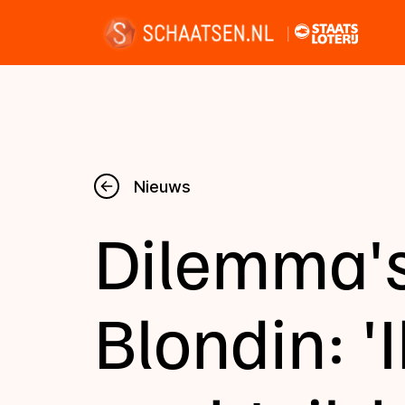
Nieuws
Nieuws
Dilemma's
Kalender
Disciplines
Blondin: '
Uitslagen