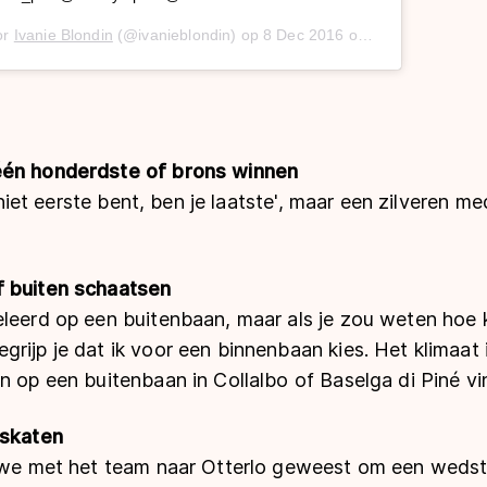
or
Ivanie Blondin
(@ivanieblondin) op
8 Dec 2016 om 6:20 (PST)
één honderdste of brons winnen
e niet eerste bent, ben je laatste', maar een zilveren me
f buiten schaatsen
eleerd op een buitenbaan, maar als je zou weten hoe 
rijp je dat ik voor een binnenbaan kies. Het klimaat 
n op een buitenbaan in Collalbo of Baselga di Piné vin
eskaten
n we met het team naar Otterlo geweest om een wedstr