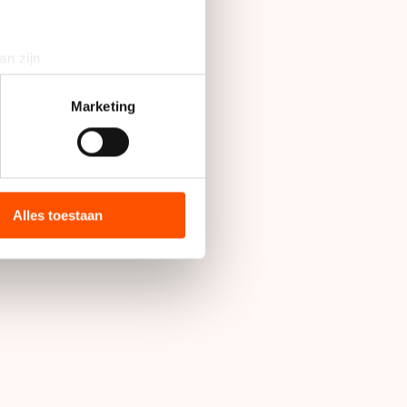
an zijn
rinting)
t
detailgedeelte
in. U kunt uw
Marketing
bieden en websiteverkeer te
 media, advertenties en
ie zij hebben verzameld via
Alles toestaan
s de VS, waar mogelijk geen
 in met deze overdracht.