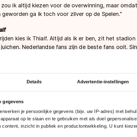
ou ik altijd kiezen voor de overwinning, maar omdat 
geworden ga ik toch voor zilver op de Spelen."
alf
den kies ik Thialf. Altijd als ik er ben, zit het stadio
uichen. Nederlandse fans zijn de beste fans ooit. Sin
Eldering, red.) heb ik ook meer waardering voor de s
vincie. Voor een training kan ik me echter geen beter
algary."
Details
Advertentie-instellingen
w gegevens
erwerken je persoonlijke gegevens (bijv. uw IP-adres) met behul
apparaat op te slaan en te gebruiken met als doel gepersonalise
 content, inzicht in publiek en productontwikkeling. U kunt kiez