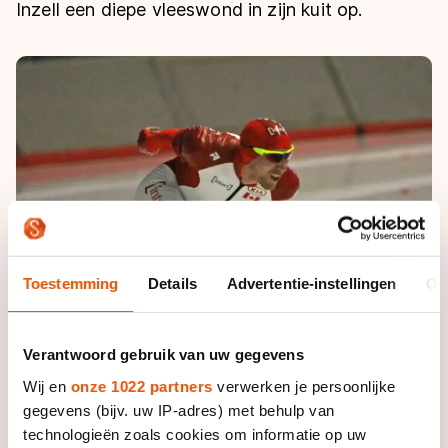
De weg op
Inzell een diepe vleeswond in zijn kuit op.
Persoonlijke records & tijden
Inlineskaten
Schoonrijden
Inschrijven wedstrijden
Historie & statistiek
Schaatsfans
Kunstschaatsen
Natuurijs
Algemene Nederlandse Schaatstijd
Alles voor jou als schaatsfan
Deze zomer de weg op
Olympische Spelen
Evenementen
Waar kan ik schaatsen en skaten?
Olympische Spelen
Tickets
Medaille overzicht
Livestreams
Medaillespiegel
Word schaatsfan!
Toestemming
Details
Advertentie-instellingen
Ov
Olympische uitslagen
Winacties
Van Jong tot Goud verhalen
Verantwoord gebruik van uw gegevens
Wij en
onze 1022 partners
verwerken je persoonlijke
gegevens (bijv. uw IP-adres) met behulp van
technologieën zoals cookies om informatie op uw