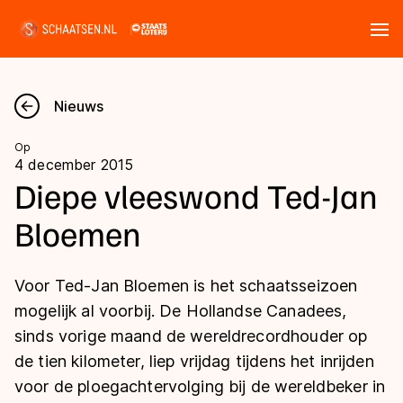
Tickets
Zoeken
Nieuws
Nieuws
Op
4 december 2015
Kalender
Diepe vleeswond Ted-Jan
Bloemen
Disciplines
Marathon
Uitslagen
Voor Ted-Jan Bloemen is het schaatsseizoen
Langebaan
mogelijk al voorbij. De Hollandse Canadees,
Langebaan
sinds vorige maand de wereldrecordhouder op
Shorttrack
Tijden & historie
de tien kilometer, liep vrijdag tijdens het inrijden
Shorttrack
Inlineskaten
voor de ploegachtervolging bij de wereldbeker in
Ranglijsten Langebaan
Marathon
Kunstschaatsen