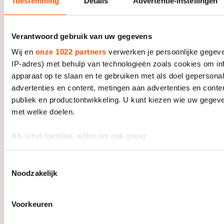
niet één manier is die voor iedereen geldt. Deze is
Toestemming
Details
Advertentie-instellingen
gericht op ‘horizontaliteit’ of ‘verticaliteit’. “Je hebt
schaatsers met een smalle slag en rijders die wat meer
Verantwoord gebruik van uw gegevens
van links naar rechts gaan. Ireen Wüst rijdt redelijk
verticaal; een wat smaller spoor. Rijders als Sven
Wij en
onze 1022 partners
verwerken je persoonlijke gegeve
Kramer, Jorrit Bergsma, Nils van der Poel die
IP-adres) met behulp van technologieën zoals cookies om in
schaatsen veel breder. Je lichaam kiest uit nature wat
apparaat op te slaan en te gebruiken met als doel gepersona
bij je past en nodig is.”
advertenties en content, metingen aan advertenties en content
publiek en productontwikkeling. U kunt kiezen wie uw gegev
met welke doelen.
Als u het toestaat, willen we ook graag:
Informatie verzamelen over uw geografische locatie, die 
meter nauwkeurig kan zijn
Toestemmingsselectie
Noodzakelijk
Uw apparaat identificeren door het actief te scannen op 
eigenschappen (fingerprinting)
Lees meer over hoe uw persoonlijke gegevens worden verwe
Voorkeuren
voorkeuren in het
detailgedeelte
in. U kunt uw toestemming
wijzigen of intrekken in de Cookieverklaring.