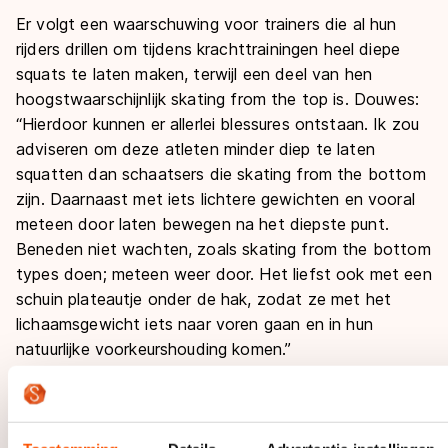
Er volgt een waarschuwing voor trainers die al hun
rijders drillen om tijdens krachttrainingen heel diepe
squats
te laten maken, terwijl een deel van hen
hoogstwaarschijnlijk
skating from the top
is. Douwes:
“Hierdoor kunnen er allerlei blessures ontstaan. Ik zou
adviseren om deze atleten minder diep te laten
squatten dan schaatsers die
skating from the bottom
zijn. Daarnaast met iets lichtere gewichten en vooral
meteen door laten bewegen na het diepste punt.
Beneden niet wachten, zoals
skating from the bottom
types doen; meteen weer door. Het liefst ook met een
schuin plateautje onder de hak, zodat ze met het
lichaamsgewicht iets naar voren gaan en in hun
natuurlijke voorkeurshouding komen.”
Tot slot noemt Douwes nog een andere kenmerkende
motorische voorkeur van schaatsers als bewijs dat er