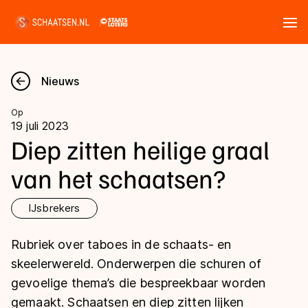
Tickets
Zoeken
Nieuws
Nieuws
Op
19 juli 2023
Kalender
Diep zitten heilige graal
van het schaatsen?
Disciplines
Marathon
IJsbrekers
Uitslagen
Langebaan
Rubriek over taboes in de schaats- en
Langebaan
Shorttrack
Tijden & historie
skeelerwereld. Onderwerpen die schuren of
Shorttrack
Inlineskaten
gevoelige thema’s die bespreekbaar worden
Ranglijsten Langebaan
gemaakt. Schaatsen en diep zitten lijken
Marathon
Kunstschaatsen