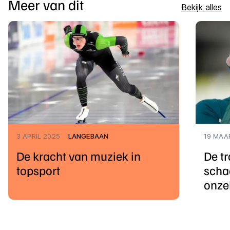
Meer van dit
Bekijk alles
3 APRIL 2025
LANGEBAAN
19 MAA
De kracht van muziek in
De tr
topsport
scha
onze