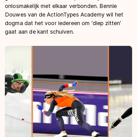
De weg op
onlosmakelijk met elkaar verbonden. Bennie
Persoonlijke records & tijden
Inlineskaten
Schoonrijden
Douwes van de ActionTypes Academy wil het
Inschrijven wedstrijden
Historie & statistiek
Schaatsfans
Kunstschaatsen
Natuurijs
dogma dat het voor iedereen om ‘diep zitten’
Algemene Nederlandse Schaatstijd
gaat aan de kant schuiven.
Alles voor jou als schaatsfan
Deze zomer de weg op
Olympische Spelen
Evenementen
Waar kan ik schaatsen en skaten?
Olympische Spelen
Tickets
Medaille overzicht
Livestreams
Medaillespiegel
Word schaatsfan!
Olympische uitslagen
Winacties
Van Jong tot Goud verhalen