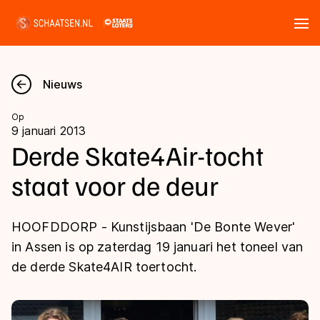
Tickets
Zoeken
Nieuws
Nieuws
Op
9 januari 2013
Kalender
Derde Skate4Air-tocht
staat voor de deur
Disciplines
Marathon
Uitslagen
HOOFDDORP - Kunstijsbaan 'De Bonte Wever'
Langebaan
in Assen is op zaterdag 19 januari het toneel van
Langebaan
de derde Skate4AIR toertocht.
Shorttrack
Tijden & historie
Shorttrack
Inlineskaten
Ranglijsten Langebaan
Marathon
Kunstschaatsen