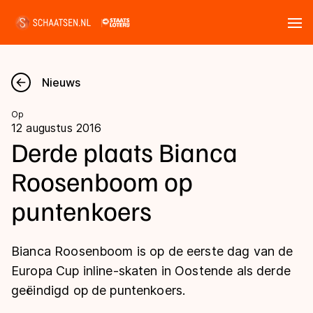
Tickets
Zoeken
Nieuws
Nieuws
Op
12 augustus 2016
Kalender
Derde plaats Bianca
Roosenboom op
Disciplines
puntenkoers
Marathon
Uitslagen
Langebaan
Bianca Roosenboom is op de eerste dag van de
Langebaan
Shorttrack
Tijden & historie
Europa Cup inline-skaten in Oostende als derde
Shorttrack
Inlineskaten
geëindigd op de puntenkoers.
Ranglijsten Langebaan
Marathon
Kunstschaatsen