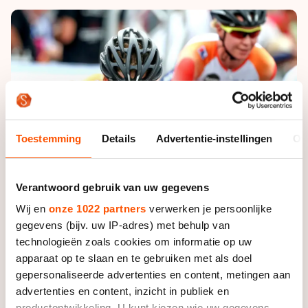
De weg op
Persoonlijke records & tijden
Inlineskaten
Schoonrijden
Inschrijven wedstrijden
Historie & statistiek
Schaatsfans
Kunstschaatsen
Natuurijs
Algemene Nederlandse Schaatstijd
Alles voor jou als schaatsfan
Deze zomer de weg op
Olympische Spelen
Evenementen
Waar kan ik schaatsen en skaten?
Olympische Spelen
Tickets
Toestemming
Details
Advertentie-instellingen
Ov
Medaille overzicht
Livestreams
Medaillespiegel
Word schaatsfan!
Verantwoord gebruik van uw gegevens
Olympische uitslagen
Winacties
Wij en
onze 1022 partners
verwerken je persoonlijke
Van Jong tot Goud verhalen
gegevens (bijv. uw IP-adres) met behulp van
technologieën zoals cookies om informatie op uw
apparaat op te slaan en te gebruiken met als doel
gepersonaliseerde advertenties en content, metingen aan
advertenties en content, inzicht in publiek en
productontwikkeling. U kunt kiezen wie uw gegevens