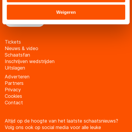
Blijf op de hoogte van al het schaatsnieuws via de
verstrekt of die zij hebben verzameld via hun services.
schaatsfanmailing
Sommige partners kunnen gegevens doorgeven aan
Weigeren
landen buiten de EU, zoals de VS, waar mogelijk geen
Meld je aan
adequaat beschermingsniveau geldt volgens de GDPR.
Door op ‘Toestaan’ te klikken, stemt u in met deze
overdracht. Meer informatie vindt u in ons
cookiebeleid
.
Tickets
Nieuws & video
Schaatsfan
Inschrijven wedstrijden
Uitslagen
Adverteren
Partners
Privacy
Cookies
Contact
Altijd op de hoogte van het laatste schaatsnieuws?
Volg ons ook op social media voor alle leuke