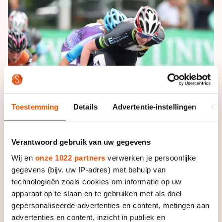
De weg op
Persoonlijke records & tijden
Inlineskaten
Schoonrijden
Inschrijven wedstrijden
Historie & statistiek
Schaatsfans
Kunstschaatsen
Natuurijs
Algemene Nederlandse Schaatstijd
Alles voor jou als schaatsfan
Deze zomer de weg op
Olympische Spelen
Evenementen
Waar kan ik schaatsen en skaten?
Olympische Spelen
Tickets
Medaille overzicht
Toestemming
Details
Advertentie-instellingen
Ov
Livestreams
Medaillespiegel
Word schaatsfan!
Verantwoord gebruik van uw gegevens
Olympische uitslagen
Winacties
Wij en
onze 1022 partners
verwerken je persoonlijke
Van Jong tot Goud verhalen
gegevens (bijv. uw IP-adres) met behulp van
technologieën zoals cookies om informatie op uw
Foto: Neeke Smit
apparaat op te slaan en te gebruiken met als doel
gepersonaliseerde advertenties en content, metingen aan
advertenties en content, inzicht in publiek en
De rijdster uit Meppel won zaterdag op de baan de