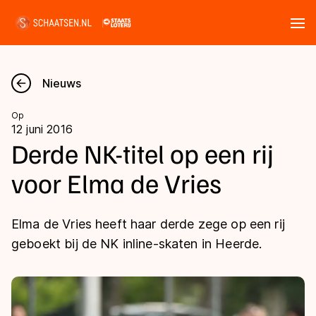
Tickets
Zoeken
Nieuws
Nieuws
Op
12 juni 2016
Kalender
Derde NK-titel op een rij
voor Elma de Vries
Disciplines
Marathon
Uitslagen
Elma de Vries heeft haar derde zege op een rij
Langebaan
geboekt bij de NK inline-skaten in Heerde.
Langebaan
Shorttrack
Tijden & historie
Shorttrack
Inlineskaten
Ranglijsten Langebaan
Marathon
Kunstschaatsen