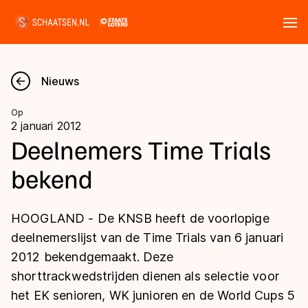
Tickets
Zoeken
Nieuws
Nieuws
Op
2 januari 2012
Kalender
Deelnemers Time Trials
bekend
Disciplines
Marathon
Uitslagen
HOOGLAND - De KNSB heeft de voorlopige
Langebaan
deelnemerslijst van de Time Trials van 6 januari
Langebaan
2012 bekendgemaakt. Deze
Shorttrack
Tijden & historie
shorttrackwedstrijden dienen als selectie voor
Shorttrack
Inlineskaten
het EK senioren, WK junioren en de World Cups 5
Ranglijsten Langebaan
Marathon
Kunstschaatsen