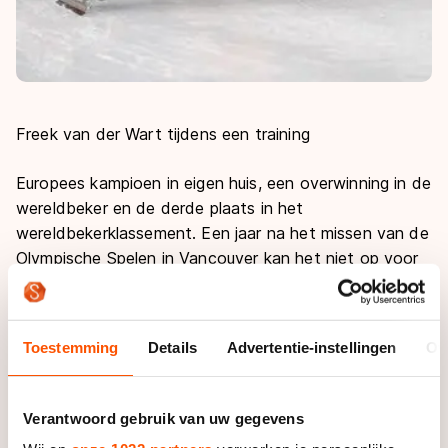
Freek van der Wart tijdens een training
Europees kampioen in eigen huis, een overwinning in de
wereldbeker en de derde plaats in het
wereldbekerklassement. Een jaar na het missen van de
Olympische Spelen in Vancouver kan het niet op voor
de Nederlandse mannenploeg. Met de derde plaats in
het wereldbekerklassement hield de ploeg grote
shorttracklanden als de Verenigde Staten en China
Toestemming
Details
Advertentie-instellingen
Ov
achter zich. Voor de wereldkampioenschappen in
Sheffield komend weekeinde is Nederland ineens een
ploeg om rekening mee te houden.
Verantwoord gebruik van uw gegevens