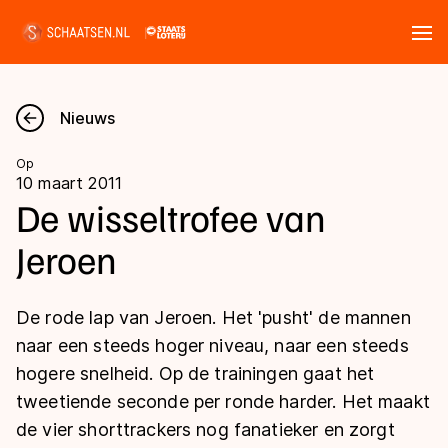
Tickets
Zoeken
Nieuws
Nieuws
Op
10 maart 2011
Kalender
De wisseltrofee van
Jeroen
Disciplines
Marathon
Uitslagen
De rode lap van Jeroen. Het 'pusht' de mannen
Langebaan
naar een steeds hoger niveau, naar een steeds
Langebaan
hogere snelheid. Op de trainingen gaat het
Shorttrack
Tijden & historie
tweetiende seconde per ronde harder. Het maakt
Shorttrack
Inlineskaten
de vier shorttrackers nog fanatieker en zorgt
Ranglijsten Langebaan
Marathon
Kunstschaatsen