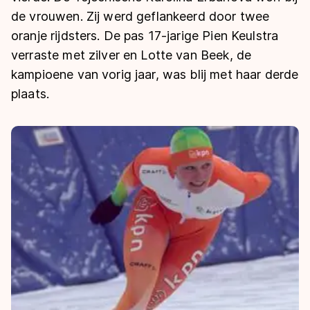
De weg op
Persoonlijke records & tijden
de vrouwen. Zij werd geflankeerd door twee
Inlineskaten
Schoonrijden
Inschrijven wedstrijden
oranje rijdsters. De pas 17-jarige Pien Keulstra
Historie & statistiek
Schaatsfans
Kunstschaatsen
Natuurijs
verraste met zilver en Lotte van Beek, de
Algemene Nederlandse Schaatstijd
kampioene van vorig jaar, was blij met haar derde
Alles voor jou als schaatsfan
Deze zomer de weg op
Olympische Spelen
plaats.
Evenementen
Waar kan ik schaatsen en skaten?
Olympische Spelen
Tickets
Medaille overzicht
Livestreams
Medaillespiegel
Word schaatsfan!
Olympische uitslagen
Winacties
Van Jong tot Goud verhalen