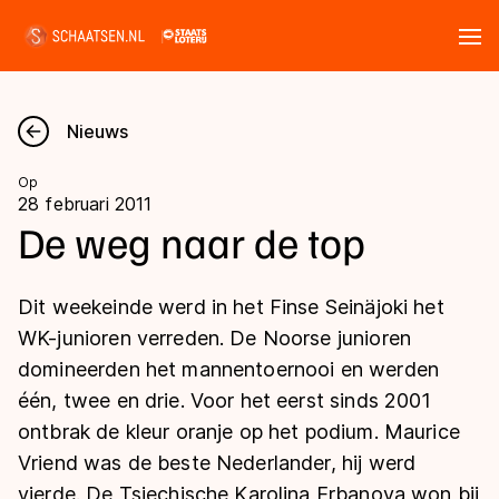
Tickets
Zoeken
Nieuws
Nieuws
Op
28 februari 2011
Kalender
De weg naar de top
Disciplines
Dit weekeinde werd in het Finse Seinäjoki het
Marathon
WK-junioren verreden. De Noorse junioren
Uitslagen
domineerden het mannentoernooi en werden
Langebaan
één, twee en drie. Voor het eerst sinds 2001
Langebaan
Shorttrack
Tijden & historie
ontbrak de kleur oranje op het podium. Maurice
Shorttrack
Inlineskaten
Vriend was de beste Nederlander, hij werd
Ranglijsten Langebaan
Marathon
vierde. De Tsjechische Karolina Erbanova won bij
Kunstschaatsen