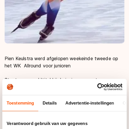
Pien Keulstra werd afgelopen weekeinde tweede op
het WK Allround voor junioren
Staat een wereldtitel bij de junioren garant voor een
succesvolle schaatscarrière? Voor sommigen wel, voor
anderen niet.
Toestemming
Details
Advertentie-instellingen
Ov
De eerste Nederlandse wereldkampioen junioren was
Jan Heida in 1973. Na hem volgden nog negentien
Nederlandse kampioenen: Falko Zandstra (1990, 1991),
Verantwoord gebruik van uw gegevens