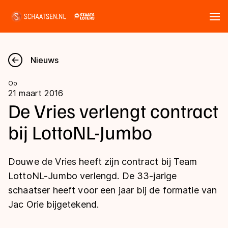
Tickets
Zoeken
Nieuws
Nieuws
Op
21 maart 2016
Kalender
De Vries verlengt contract
bij LottoNL-Jumbo
Disciplines
Marathon
Uitslagen
Douwe de Vries heeft zijn contract bij Team
Langebaan
LottoNL-Jumbo verlengd. De 33-jarige
Langebaan
schaatser heeft voor een jaar bij de formatie van
Shorttrack
Tijden & historie
Jac Orie bijgetekend.
Shorttrack
Inlineskaten
Ranglijsten Langebaan
Marathon
Kunstschaatsen