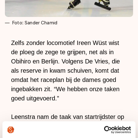
Foto: Sander Chamid
Zelfs zonder locomotief Ireen Wüst wist
de ploeg de zege te grijpen, net als in
Obihiro en Berlijn. Volgens De Vries, die
als reserve in kwam schuiven, komt dat
omdat het raceplan bij de dames goed
ingebakken zit. “We hebben onze taken
goed uitgevoerd.”
Leenstra nam de taak van startrijdster op
zich. Normaal neemt Wüst dat voor haar
rekening. “Degene die het beste op gang