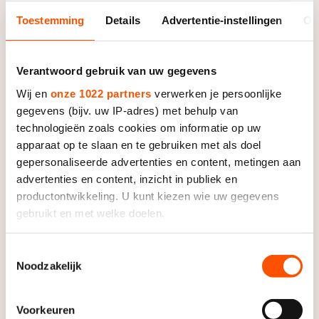
komt start. En Marrit kan dat heel goed.”
Toestemming
Details
Advertentie-instellingen
Ov
Met de eindzege in het
Verantwoord gebruik van uw gegevens
wereldbekerklassement zijn de
Wij en
onze 1022 partners
verwerken je persoonlijke
Nederlandse dames verzekerd van de
gegevens (bijv. uw IP-adres) met behulp van
laatste rit op de WK Afstanden. Voor
technologieën zoals cookies om informatie op uw
coach Geert Kuiper is dat een belangrijke
apparaat op te slaan en te gebruiken met als doel
gepersonaliseerde advertenties en content, metingen aan
positie omdat hij dan zijn ploeg goed kan
advertenties en content, inzicht in publiek en
coachen met de kennis van de andere
productontwikkeling. U kunt kiezen wie uw gegevens
tijden in het achterhoofd. Die overwinning
gebruikt en met welke doelen.
was daarom een mooi resultaat.
Als u het toestaat, willen we ook graag:
Toestemmingsselectie
Noodzakelijk
Informatie verzamelen over uw geografische locatie,
Voor De Vries persoonlijk was het winnen
die tot een paar meter nauwkeurig kan zijn
van de team pursuit ook een flinke
Uw apparaat identificeren door het actief te scannen
Voorkeuren
opsteker. “Mijn seizoen is tot nu toe
op specifieke eigenschappen (fingerprinting)