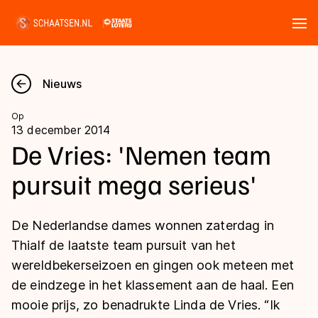
Tickets
Zoeken
Nieuws
Nieuws
Op
13 december 2014
Kalender
De Vries: 'Nemen team
pursuit mega serieus'
Disciplines
Marathon
Uitslagen
De Nederlandse dames wonnen zaterdag in
Langebaan
Thialf de laatste team pursuit van het
Langebaan
wereldbekerseizoen en gingen ook meteen met
Shorttrack
Tijden & historie
de eindzege in het klassement aan de haal. Een
Shorttrack
Inlineskaten
mooie prijs, zo benadrukte Linda de Vries. “Ik
Ranglijsten Langebaan
Marathon
Kunstschaatsen