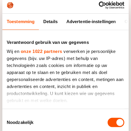
Foto: Huub Snoep
Toestemming
Details
Advertentie-instellingen
Ov
In de B-groep was De Vries met haar snelle tijd bijna
acht seconden sneller dan runner-up Bente Kraus. De
Verantwoord gebruik van uw gegevens
Duitse kwam tot 4.09,76. Yulia Skokova uit Rusland
Wij en
onze 1022 partners
verwerken je persoonlijke
werd derde en moest nog meer toegeven. Zij reed
gegevens (bijv. uw IP-adres) met behulp van
4.11,26.
technologieën zoals cookies om informatie op uw
apparaat op te slaan en te gebruiken met als doel
De Vries strijdt samen met Van der Weijden en Joling
gepersonaliseerde advertenties en content, metingen aan
om het laatste WK-ticket. Dat wordt vergeven aan de
advertenties en content, inzicht in publiek en
hand een klassement over 1500 en 3000 meter. Van
productontwikkeling. U kunt kiezen wie uw gegevens
der Weijden en Joling starten zondagmiddag op de
gebruikt en met welke doelen.
drie kilometer in de A-groep. Tot die tijd is het
nagelbijten voor De Vries.
Als u het toestaat, willen we ook graag:
Toestemmingsselectie
Noodzakelijk
Informatie verzamelen over uw geografische locatie,
De 27-jarige allroundster staat er wel goed voor. Ze
die tot een paar meter nauwkeurig kan zijn