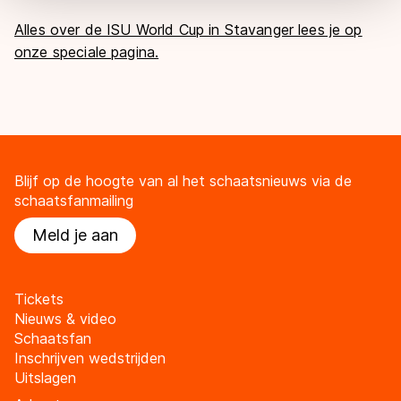
overdracht. Meer informatie vindt u in ons
cookiebeleid
.
Alles over de ISU World Cup in Stavanger lees je op
onze speciale pagina.
Blijf op de hoogte van al het schaatsnieuws via de
schaatsfanmailing
Meld je aan
Tickets
Nieuws & video
Schaatsfan
Inschrijven wedstrijden
Uitslagen