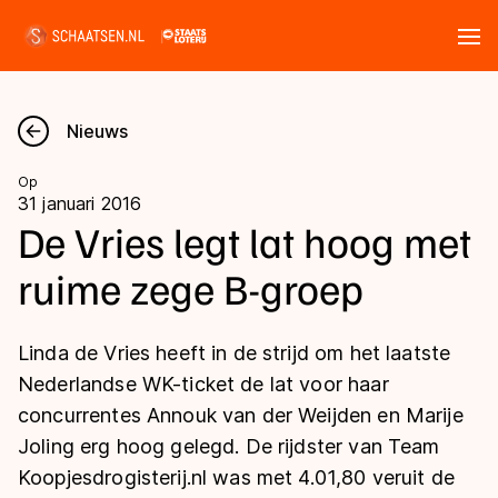
Tickets
Zoeken
Nieuws
Nieuws
Op
31 januari 2016
Kalender
De Vries legt lat hoog met
ruime zege B-groep
Disciplines
Marathon
Uitslagen
Linda de Vries heeft in de strijd om het laatste
Langebaan
Nederlandse WK-ticket de lat voor haar
Langebaan
concurrentes Annouk van der Weijden en Marije
Shorttrack
Tijden & historie
Joling erg hoog gelegd. De rijdster van Team
Shorttrack
Inlineskaten
Koopjesdrogisterij.nl was met 4.01,80 veruit de
Ranglijsten Langebaan
Marathon
Kunstschaatsen