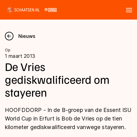
Tickets
Zoeken
Nieuws
Nieuws
Op
1 maart 2013
Kalender
De Vries
gediskwalificeerd om
Disciplines
stayeren
Marathon
Uitslagen
Langebaan
HOOFDDORP - In de B-groep van de Essent ISU
Langebaan
Shorttrack
Tijden & historie
World Cup in Erfurt is Bob de Vries op de tien
Shorttrack
Inlineskaten
kilometer gediskwalificeerd vanwege stayeren.
Ranglijsten Langebaan
Marathon
Kunstschaatsen