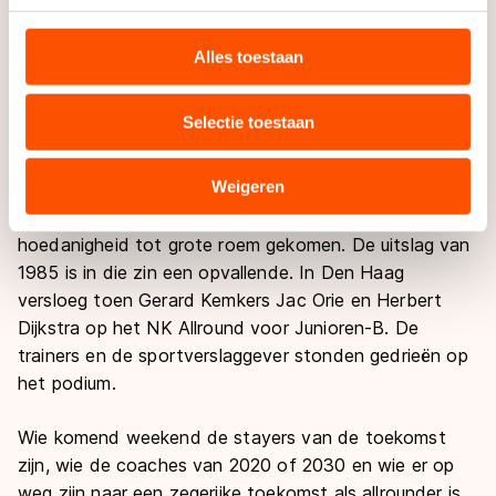
talentvolle Frédérique Ankoné, die het nog wel als
personaliseren, socialmediafuncties te bieden en
senior geprobeerd heeft, maar met de prestatiedruk
websiteverkeer te analyseren. We delen informatie over
Alles toestaan
uw gebruik van onze site met onze partners voor social
niet om kon gaan. Weer anderen hebben voor een
media, advertenties en analyse. Zij kunnen deze
carrière buiten het langebaanschaatsen gekozen zoals
Selectie toestaan
combineren met andere gegevens die u aan hen heeft
Foske Tamar van der Wal, die zich op marathons heeft
verstrekt of die zij hebben verzameld via hun services.
toegelegd.
Sommige partners kunnen gegevens doorgeven aan
Weigeren
landen buiten de EU, zoals de VS, waar mogelijk geen
Sommige juniorenkampioenen zijn vooral in een andere
adequaat beschermingsniveau geldt volgens de GDPR.
hoedanigheid tot grote roem gekomen. De uitslag van
Door op ‘Toestaan’ te klikken, stemt u in met deze
1985 is in die zin een opvallende. In Den Haag
overdracht. Meer informatie vindt u in ons
cookiebeleid
.
versloeg toen Gerard Kemkers Jac Orie en Herbert
Dijkstra op het NK Allround voor Junioren-B. De
trainers en de sportverslaggever stonden gedrieën op
het podium.
Wie komend weekend de stayers van de toekomst
zijn, wie de coaches van 2020 of 2030 en wie er op
weg zijn naar een zegerijke toekomst als allrounder is