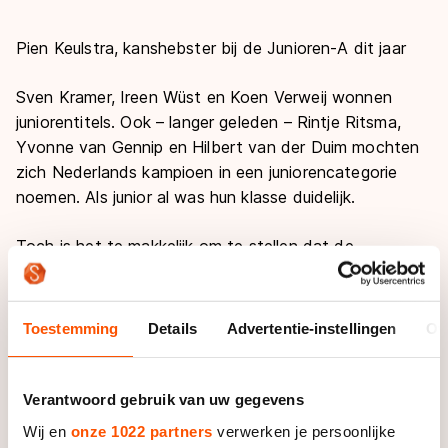
Pien Keulstra, kanshebster bij de Junioren-A dit jaar
Sven Kramer, Ireen Wüst en Koen Verweij wonnen
juniorentitels. Ook – langer geleden – Rintje Ritsma,
Yvonne van Gennip en Hilbert van der Duim mochten
zich Nederlands kampioen in een juniorencategorie
noemen. Als junior al was hun klasse duidelijk.
Toch is het te makkelijk om te stellen dat de
juniorenkampioenschappen laten zien wie de
allrounders van de toekomst zijn. Het is leuk om de
erelijsten er bij te pakken en vast te stellen dat
Toestemming
Details
Advertentie-instellingen
Ov
juniorenkampioenschappen wel de talenten van de
toekomst tonen, maar dat er vaak niets te zeggen
valt over de richting van hun schaatscarrière daarna.
Verantwoord gebruik van uw gegevens
Wij en
onze 1022 partners
verwerken je persoonlijke
Zo won Stefan Groothuis meerdere keren een