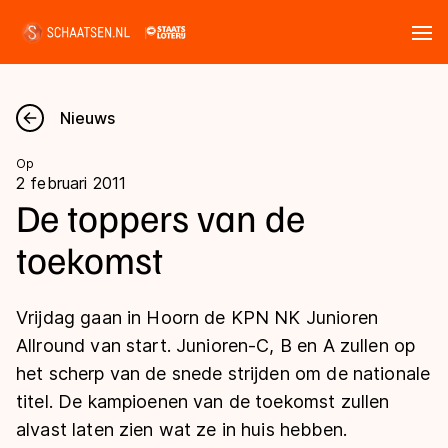
Tickets
Zoeken
Nieuws
Nieuws
Op
2 februari 2011
Kalender
De toppers van de
toekomst
Disciplines
Marathon
Uitslagen
Vrijdag gaan in Hoorn de KPN NK Junioren
Langebaan
Allround van start. Junioren-C, B en A zullen op
Langebaan
het scherp van de snede strijden om de nationale
Shorttrack
Tijden & historie
titel. De kampioenen van de toekomst zullen
Shorttrack
Inlineskaten
alvast laten zien wat ze in huis hebben.
Ranglijsten Langebaan
Marathon
Kunstschaatsen