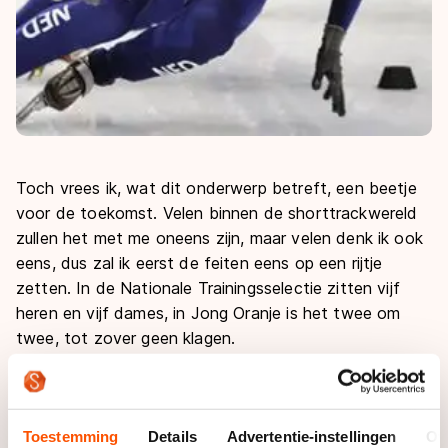
Toch vrees ik, wat dit onderwerp betreft, een beetje
voor de toekomst. Velen binnen de shorttrackwereld
zullen het met me oneens zijn, maar velen denk ik ook
eens, dus zal ik eerst de feiten eens op een rijtje
zetten. In de Nationale Trainingsselectie zitten vijf
heren en vijf dames, in Jong Oranje is het twee om
twee, tot zover geen klagen.
Daartussenin zit de Opleidingsploeg: zes heren en
geen enkele dame! Dat betekent dat tussen de
topvrouwen van nu, en de junioren een enorme kloof
Toestemming
Details
Advertentie-instellingen
Ov