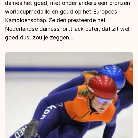
De weg op
dames het goed, met onder andere een bronzen
Persoonlijke records & tijden
Inlineskaten
Schoonrijden
worldcupmedaille en goud op het Europees
Inschrijven wedstrijden
Historie & statistiek
Schaatsfans
Kunstschaatsen
Kampioenschap. Zelden presteerde het
Natuurijs
Algemene Nederlandse Schaatstijd
Nederlandse damesshorttrack beter, dat zit wel
Alles voor jou als schaatsfan
goed dus, zou je zeggen…
Deze zomer de weg op
Olympische Spelen
Evenementen
Waar kan ik schaatsen en skaten?
Olympische Spelen
Tickets
Medaille overzicht
Livestreams
Medaillespiegel
Word schaatsfan!
Olympische uitslagen
Winacties
Van Jong tot Goud verhalen