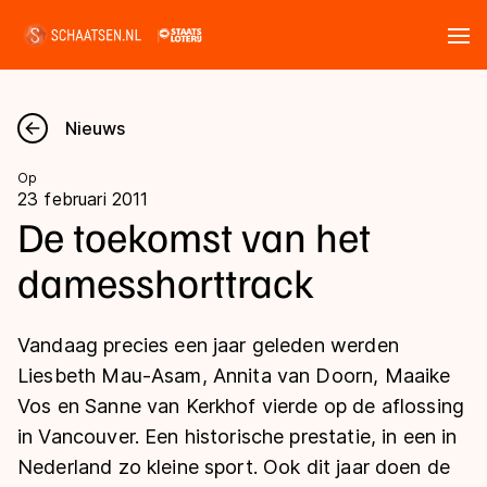
Tickets
Zoeken
Nieuws
Nieuws
Op
23 februari 2011
Kalender
De toekomst van het
damesshorttrack
Disciplines
Marathon
Uitslagen
Vandaag precies een jaar geleden werden
Langebaan
Liesbeth Mau-Asam, Annita van Doorn, Maaike
Langebaan
Vos en Sanne van Kerkhof vierde op de aflossing
Shorttrack
Tijden & historie
in Vancouver. Een historische prestatie, in een in
Shorttrack
Inlineskaten
Nederland zo kleine sport. Ook dit jaar doen de
Ranglijsten Langebaan
Marathon
Kunstschaatsen