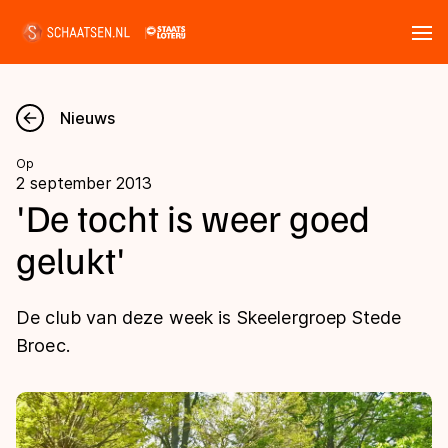
Tickets
Zoeken
Nieuws
Nieuws
Op
2 september 2013
Kalender
'De tocht is weer goed
gelukt'
Disciplines
Marathon
Uitslagen
De club van deze week is Skeelergroep Stede
Langebaan
Broec.
Langebaan
Shorttrack
Tijden & historie
Shorttrack
Inlineskaten
Ranglijsten Langebaan
Marathon
Kunstschaatsen