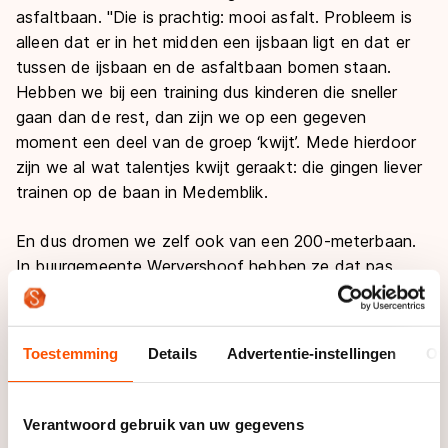
asfaltbaan. "Die is prachtig: mooi asfalt. Probleem is
alleen dat er in het midden een ijsbaan ligt en dat er
tussen de ijsbaan en de asfaltbaan bomen staan.
Hebben we bij een training dus kinderen die sneller
gaan dan de rest, dan zijn we op een gegeven
moment een deel van de groep ‘kwijt’. Mede hierdoor
zijn we al wat talentjes kwijt geraakt: die gingen liever
trainen op de baan in Medemblik.
En dus dromen we zelf ook van een 200-meterbaan.
In buurgemeente Wervershoof hebben ze dat pas
voor elkaar gekregen, maar dat was wel na zwaar
lobbyen bij de gemeente. Wij hebben dat ook
geprobeerd, maar onze pech is dat de gemeente net
Toestemming
Details
Advertentie-instellingen
Ov
alle geldkranen richting de verenigingen heeft dicht
gedraaid. Die gaan ze echt niet openzetten voor ons."
Verantwoord gebruik van uw gegevens
De skaters maakten overigens tot voor kort deel uit