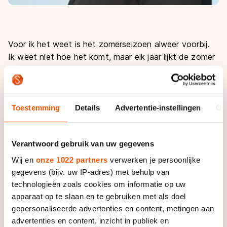
Voor ik het weet is het zomerseizoen alweer voorbij.
Ik weet niet hoe het komt, maar elk jaar lijkt de zomer
weer sneller voorbij te gaan. Misschien komt het
omdat we half juni al konden schaatsen in Thialf. Drie
weken langebanen en daarna konden we direct de
shorttrackbaan op om daar onze rondjes te
Toestemming
Details
Advertentie-instellingen
Ov
schaatsen.
Verantwoord gebruik van uw gegevens
Of omdat we twee weken hebben getraind op hoogte
in Font Romeu. Of omdat we 11 dagen bezig zijn
Wij en
onze 1022 partners
verwerken je persoonlijke
geweest om van Font Romeu naar Nederland te
gegevens (bijv. uw IP-adres) met behulp van
fietsen. Als je weg bent uit je normale omgeving lijkt
technologieën zoals cookies om informatie op uw
de tijd altijd sneller te gaan. Verandering van spijs doet
apparaat op te slaan en te gebruiken met als doel
eten zegt men. Misschien vliegt de zomer ook wel
gepersonaliseerde advertenties en content, metingen aan
voorbij, omdat we stiekem een beetje aan het
advertenties en content, inzicht in publiek en