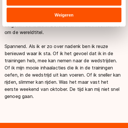
combineren met andere gegevens die u aan hen heeft
kampioenschap op de kalender waar we in Tsjechië
verstrekt of die zij hebben verzameld via hun services.
een titel te verdedigen hebben en daarna zijn de
Sommige partners kunnen gegevens doorgeven aan
Weigeren
laatste twee World Cups in Europa. En niet te
landen buiten de EU, zoals de VS, waar mogelijk geen
vergeten de finale in Dordrecht. In maart vechten we
adequaat beschermingsniveau geldt volgens de GDPR.
om de wereldtitel.
Door op ‘Toestaan’ te klikken, stemt u in met deze
overdracht. Meer informatie vindt u in ons
cookiebeleid
.
Spannend. Als ik er zo over nadenk ben ik reuze
benieuwd waar ik sta. Of ik het gevoel dat ik in de
trainingen heb, mee kan nemen naar de wedstrijden.
Of ik mijn mooie inhaalacties die ik in de trainingen
oefen, in de wedstrijd uit kan voeren. Of ik sneller kan
rijden, slimmer kan rijden. Was het maar vast het
eerste weekend van oktober. De tijd kan mij niet snel
genoeg gaan.