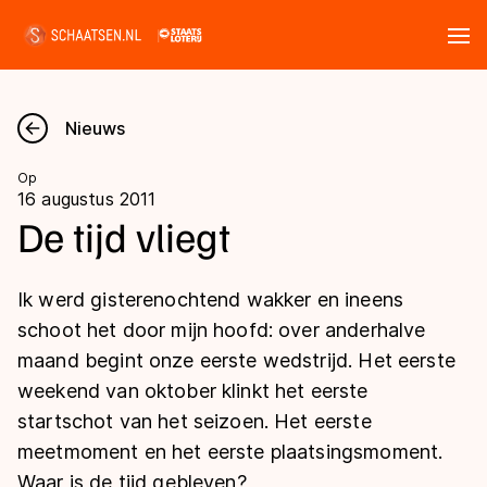
Tickets
Zoeken
Nieuws
Nieuws
Op
16 augustus 2011
Kalender
De tijd vliegt
Disciplines
Ik werd gisterenochtend wakker en ineens
Marathon
schoot het door mijn hoofd: over anderhalve
Uitslagen
maand begint onze eerste wedstrijd. Het eerste
Langebaan
weekend van oktober klinkt het eerste
Langebaan
Shorttrack
Tijden & historie
startschot van het seizoen. Het eerste
Shorttrack
Inlineskaten
meetmoment en het eerste plaatsingsmoment.
Ranglijsten Langebaan
Marathon
Waar is de tijd gebleven?
Kunstschaatsen