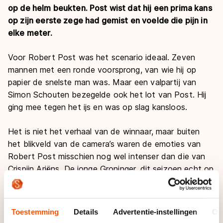
op de helm beukten. Post wist dat hij een prima kans
op zijn eerste zege had gemist en voelde die pijn in
elke meter.
Voor Robert Post was het scenario ideaal. Zeven
mannen met een ronde voorsprong, van wie hij op
papier de snelste man was. Maar een valpartij van
Simon Schouten bezegelde ook het lot van Post. Hij
ging mee tegen het ijs en was op slag kansloos.
Het is niet het verhaal van de winnaar, maar buiten
het blikveld van de camera’s waren de emoties van
Robert Post misschien nog wel intenser dan die van
Crispijn Ariëns. De jonge Groninger, dit seizoen echt op
jacht naar die allereerste zege, kon amper geloven wat
hem was overkomen.
Toestemming
Details
Advertentie-instellingen
Ov
“Zo ongelooflijk klote dit”, verzuchtte hij na een kleine