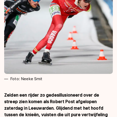
De weg op
Persoonlijke records & tijden
Inlineskaten
Schoonrijden
Inschrijven wedstrijden
Historie & statistiek
Schaatsfans
Kunstschaatsen
Natuurijs
Algemene Nederlandse Schaatstijd
Alles voor jou als schaatsfan
Deze zomer de weg op
Olympische Spelen
Evenementen
Waar kan ik schaatsen en skaten?
Olympische Spelen
Tickets
Medaille overzicht
Livestreams
Medaillespiegel
Word schaatsfan!
Olympische uitslagen
Winacties
Foto: Neeke Smit
Van Jong tot Goud verhalen
Zelden een rijder zo gedesillusioneerd over de
streep zien komen als Robert Post afgelopen
zaterdag in Leeuwarden. Glijdend met het hoofd
tussen de knieën, vuisten die uit pure vertwijfeling