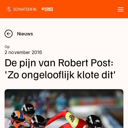
Tickets
Zoeken
Nieuws
Nieuws
Op
2 november 2016
Kalender
De pijn van Robert Post:
'Zo ongelooflijk klote dit'
Disciplines
Marathon
Uitslagen
Langebaan
Langebaan
Shorttrack
Tijden & historie
Shorttrack
Inlineskaten
Ranglijsten Langebaan
Marathon
Kunstschaatsen