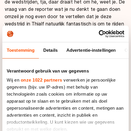
de wedstrijden, tja, daar draait het om hè, weet je. De
vraag van de reporter wat je nu denkt te gaan doen
omzeil je nog even door te vertellen dat je deze
wedstrijd in Thialf natuurlijk fantastisch is om te rijden
en ja, dat je natuurlijk ook liever wat harder had
gereden. En dat je…
Toestemming
Details
Advertentie-instellingen
Ov
De reporter houdt vol en probeert voorzichtig te
vragen wat nu de volgende stap is. En dan merk je dat
het echt niet meer te houden is. En dan komt het, je
Verantwoord gebruik van uw gegevens
slikt een keer, de eerste traan rolt over je wang,
Wij en
onze 1022 partners
verwerken je persoonlijke
happend naar wat lucht spreek je de woorden: "ik heb
gegevens (bijv. uw IP-adres) met behulp van
besloten om te stoppen met schaatsen! Het is mooi
technologieën zoals cookies om informatie op uw
geweest zo". En dan druppelen de tranen. Die zin is
apparaat op te slaan en te gebruiken met als doel
eruit. Dat lucht op.
gepersonaliseerde advertenties en content, metingen aan
advertenties en content, inzicht in publiek en
Je blijft altijd maar vrolijk en positief en probeert
productontwikkeling. U kunt kiezen wie uw gegevens
onbevangen te blijven, maar toch, al weken hing deze
gebruikt en met welke doelen.