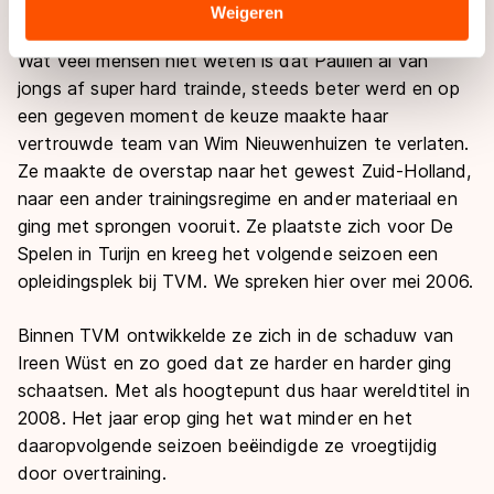
Wereldkampioen!
Sommige partners kunnen gegevens doorgeven aan
Weigeren
landen buiten de EU, zoals de VS, waar mogelijk geen
Wat veel mensen niet weten is dat Paulien al van
adequaat beschermingsniveau geldt volgens de GDPR.
jongs af super hard trainde, steeds beter werd en op
Door op ‘Toestaan’ te klikken, stemt u in met deze
een gegeven moment de keuze maakte haar
overdracht. Meer informatie vindt u in ons
cookiebeleid
.
vertrouwde team van Wim Nieuwenhuizen te verlaten.
Ze maakte de overstap naar het gewest Zuid-Holland,
naar een ander trainingsregime en ander materiaal en
ging met sprongen vooruit. Ze plaatste zich voor De
Spelen in Turijn en kreeg het volgende seizoen een
opleidingsplek bij TVM. We spreken hier over mei 2006.
Binnen TVM ontwikkelde ze zich in de schaduw van
Ireen Wüst en zo goed dat ze harder en harder ging
schaatsen. Met als hoogtepunt dus haar wereldtitel in
2008. Het jaar erop ging het wat minder en het
daaropvolgende seizoen beëindigde ze vroegtijdig
door overtraining.