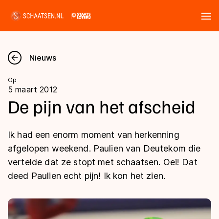
Tickets
Zoeken
Nieuws
Nieuws
Op
5 maart 2012
Kalender
De pijn van het afscheid
Disciplines
Ik had een enorm moment van herkenning
Marathon
afgelopen weekend. Paulien van Deutekom die
Uitslagen
vertelde dat ze stopt met schaatsen. Oei! Dat
Langebaan
deed Paulien echt pijn! Ik kon het zien.
Langebaan
Shorttrack
Tijden & historie
Shorttrack
Inlineskaten
Ranglijsten Langebaan
Marathon
Kunstschaatsen