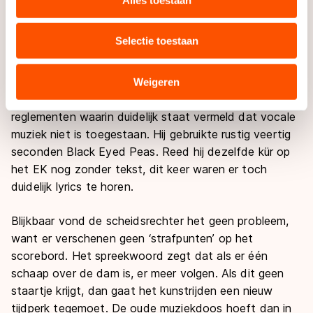
aangeboden suggesties struin je de digitale
uw gebruik van onze site met onze partners voor social
muziekbibliotheek af, de vocale stukken ontwijkend.
media, advertenties en analyse. Zij kunnen deze
Selectie toestaan
combineren met andere gegevens die u aan hen heeft
Of niet. Op het WK sloeg Europees kampioen Florent
verstrekt of die zij hebben verzameld via hun services.
Sommige partners kunnen gegevens doorgeven aan
Amodio een nieuwe weg in, voor het solorijden
Weigeren
landen buiten de EU, zoals de VS, waar mogelijk geen
althans. Amodio had geen boodschap aan de
adequaat beschermingsniveau geldt volgens de GDPR.
reglementen waarin duidelijk staat vermeld dat vocale
Door op ‘Toestaan’ te klikken, stemt u in met deze
muziek niet is toegestaan. Hij gebruikte rustig veertig
overdracht. Meer informatie vindt u in ons
cookiebeleid
.
seconden Black Eyed Peas. Reed hij dezelfde kür op
het EK nog zonder tekst, dit keer waren er toch
duidelijk lyrics te horen.
Blijkbaar vond de scheidsrechter het geen probleem,
want er verschenen geen ‘strafpunten’ op het
scorebord. Het spreekwoord zegt dat als er één
schaap over de dam is, er meer volgen. Als dit geen
staartje krijgt, dan gaat het kunstrijden een nieuw
tijdperk tegemoet. De oude muziekdoos hoeft dan in