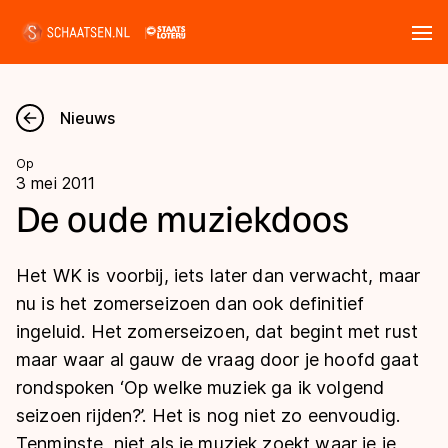
Tickets
Zoeken
Nieuws
Nieuws
Op
3 mei 2011
Kalender
De oude muziekdoos
Disciplines
Het WK is voorbij, iets later dan verwacht, maar
Marathon
nu is het zomerseizoen dan ook definitief
Uitslagen
ingeluid. Het zomerseizoen, dat begint met rust
Langebaan
maar waar al gauw de vraag door je hoofd gaat
Langebaan
Shorttrack
Tijden & historie
rondspoken ‘Op welke muziek ga ik volgend
Shorttrack
Inlineskaten
seizoen rijden?’. Het is nog niet zo eenvoudig.
Ranglijsten Langebaan
Marathon
Tenminste, niet als je muziek zoekt waar je je
Kunstschaatsen