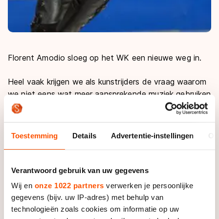
Florent Amodio sloeg op het WK een nieuwe weg in.
Heel vaak krijgen we als kunstrijders de vraag waarom
we niet eens wat meer aansprekende muziek gebruiken
voor onze kuren. “Waarom geen Britney Spears
bijvoorbeeld?” vroeg iemand me ooit. “Dat zou het
kunstrijden zoveel leuker maken om naar te kijken!”
Toestemming
Details
Advertentie-instellingen
Ov
Buiten het feit dat ik mezelf nog niet op Britney
Spears zag schaatsen, is het antwoord simpel:
solorijders en paarrijders mogen geen vocale muziek
Verantwoord gebruik van uw gegevens
gebruiken.
Wij en
onze 1022 partners
verwerken je persoonlijke
gegevens (bijv. uw IP-adres) met behulp van
En daarnaast: je weet van tevoren dat erg moderne
technologieën zoals cookies om informatie op uw
muziek je niet in dank wordt afgenomen door de