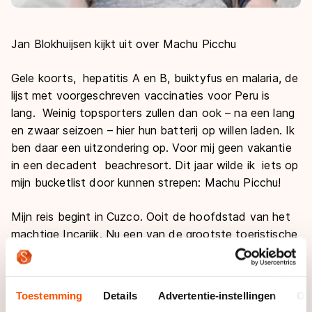
Jan Blokhuijsen kijkt uit over Machu Picchu
Gele koorts, hepatitis A en B, buiktyfus en malaria, de
lijst met voorgeschreven vaccinaties voor Peru is
lang. Weinig topsporters zullen dan ook – na een lang
en zwaar seizoen – hier hun batterij op willen laden. Ik
ben daar een uitzondering op. Voor mij geen vakantie
in een decadent beachresort. Dit jaar wilde ik iets op
mijn
bucketlist
door kunnen strepen: Machu Picchu!
Mijn reis begint in Cuzco. Ooit de hoofdstad van het
machtige Incarijk. Nu een van de grootste toeristische
trekpleisters van Peru. Met hun
Lonely Planet
en
alpaca-souvenirs herken je ze uit duizenden. Ik ben
daar geen uitzondering op. Het scheelt dat mijn
Toestemming
Details
Advertentie-instellingen
Ov
nichtje Spaans spreekt. Toeristen worden hier namelijk