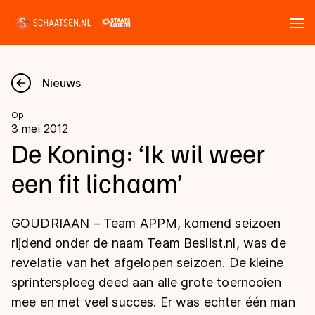
Tickets
Zoeken
Nieuws
Nieuws
Op
3 mei 2012
Kalender
De Koning: ‘Ik wil weer
een fit lichaam’
Disciplines
Marathon
Uitslagen
GOUDRIAAN – Team APPM, komend seizoen
Langebaan
rijdend onder de naam Team Beslist.nl, was de
Langebaan
revelatie van het afgelopen seizoen. De kleine
Shorttrack
Tijden & historie
sprintersploeg deed aan alle grote toernooien
Shorttrack
Inlineskaten
mee en met veel succes. Er was echter één man
Ranglijsten Langebaan
Marathon
Kunstschaatsen