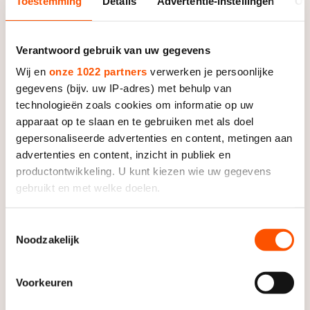
Toestemming
Details
Advertentie-instellingen
Ov
Verantwoord gebruik van uw gegevens
Wij en
onze 1022 partners
verwerken je persoonlijke
gegevens (bijv. uw IP-adres) met behulp van
technologieën zoals cookies om informatie op uw
De Koning raakte afgelopen winter geblesseerd aan
apparaat op te slaan en te gebruiken met als doel
zijn heup en kon daardoor aan het begin van de winter
gepersonaliseerde advertenties en content, metingen aan
twee maanden niet trainen. Een groot deel van zijn
advertenties en content, inzicht in publiek en
seizoen stond in het teken van revalideren.
productontwikkeling. U kunt kiezen wie uw gegevens
gebruikt en met welke doelen.
Terwijl zijn ploeggenoten furore maakten op het KPN
NK Sprint en meededen aan de Essent WK Sprint kon
Als u het toestaat, willen we ook graag:
Toestemmingsselectie
De Koning langzaamaan weer wat arbeid verzetten en
Noodzakelijk
Informatie verzamelen over uw geografische locatie,
als zijn ploeggenoten terug waren kon hij alweer een
die tot een paar meter nauwkeurig kan zijn
beetje meetrainen. “Ik merkte dat ik wel meekon, maar
Uw apparaat identificeren door het actief te scannen
Voorkeuren
niet zo lang.”
op specifieke eigenschappen (fingerprinting)
Lees meer over hoe uw persoonlijke gegevens worden