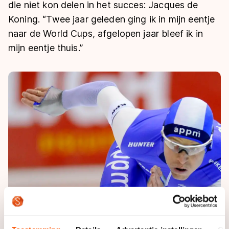
De weg op
die niet kon delen in het succes: Jacques de
Persoonlijke records & tijden
Inlineskaten
Schoonrijden
Koning. “Twee jaar geleden ging ik in mijn eentje
Inschrijven wedstrijden
Historie & statistiek
Schaatsfans
Kunstschaatsen
naar de World Cups, afgelopen jaar bleef ik in
Natuurijs
Algemene Nederlandse Schaatstijd
mijn eentje thuis.”
Alles voor jou als schaatsfan
Deze zomer de weg op
Olympische Spelen
Evenementen
Waar kan ik schaatsen en skaten?
Olympische Spelen
Tickets
Medaille overzicht
Livestreams
Medaillespiegel
Word schaatsfan!
Olympische uitslagen
Winacties
Van Jong tot Goud verhalen