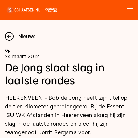
Tickets
Zoeken
Nieuws
Nieuws
Op
24 maart 2012
Kalender
De Jong slaat slag in
laatste rondes
Disciplines
Marathon
Uitslagen
HEERENVEEN - Bob de Jong heeft zijn titel op
Langebaan
de tien kilometer geprolongeerd. Bij de Essent
Langebaan
ISU WK Afstanden in Heerenveen sloeg hij zijn
Shorttrack
Tijden & historie
slag in de laatste rondes en bleef hij zijn
Shorttrack
Inlineskaten
teamgenoot Jorrit Bergsma voor.
Ranglijsten Langebaan
Marathon
Kunstschaatsen