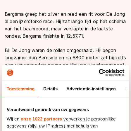
De weg op
Persoonlijke records & tijden
Inlineskaten
Schoonrijden
Bergsma greep het zilver en reed een rit voor De Jong
Inschrijven wedstrijden
Historie & statistiek
Schaatsfans
Kunstschaatsen
Natuurijs
al een ijzersterke race. Hij zat lange tijd op het schema
Algemene Nederlandse Schaatstijd
van het baanrecord, maar verslapte in de laatste
Alles voor jou als schaatsfan
Deze zomer de weg op
rondes. Bergsma finishte in 12.57.71.
Olympische Spelen
Evenementen
Waar kan ik schaatsen en skaten?
Bij De Jong waren de rollen omgedraaid. Hij begon
Olympische Spelen
Tickets
langzamer dan Bergsma en na 6800 meter zat hij zelfs
Medaille overzicht
ruim vier seconden boven de tijd van zijn ploeggenoot.
Livestreams
De Jong ging daarna echter alleen maar sneller rijden
Medaillespiegel
Word schaatsfan!
en eindigde met een ronde van 29.9. Hij kwam
Olympische uitslagen
Winacties
uiteindelijk uit op 12.53.91.
Toestemming
Details
Advertentie-instellingen
Ov
Van Jong tot Goud verhalen
Jonathan Kuck won het brons. Vrijdag deed hij dat
ook al op de vijf kilometer. Bob de Vries werd zesde.
Verantwoord gebruik van uw gegevens
Hij voltooide zijn race in 13.25.74.
Wij en
onze 1022 partners
verwerken je persoonlijke
gegevens (bijv. uw IP-adres) met behulp van
Voor De Jong was het zijn vijfde wereldtitel. Hij
werd