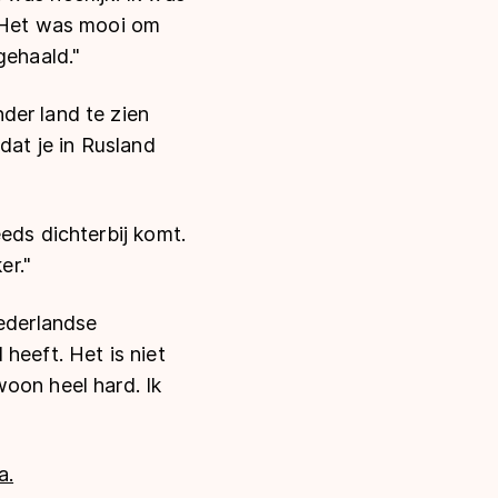
. Het was mooi om
gehaald."
der land te zien
dat je in Rusland
eds dichterbij komt.
er."
Nederlandse
heeft. Het is niet
oon heel hard. Ik
a.