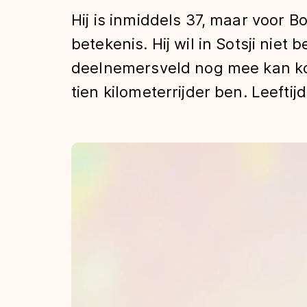
Tijden & historie
Hij is inmiddels 37, maar voor Bo
betekenis. Hij wil in Sotsji niet 
deelnemersveld nog mee kan kom
De weg op
tien kilometerrijder ben. Leeftij
Schaatsfans
Olympische Spe