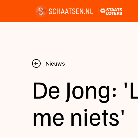
Nieuws
Nieuws
De Jong: '
Kalender
Disciplines
me niets'
Uitslagen