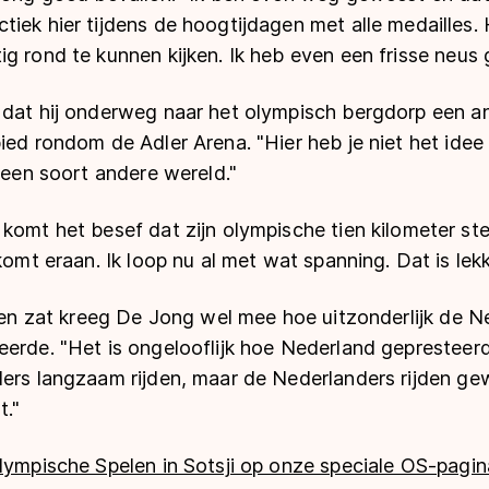
tiek hier tijdens de hoogtijdagen met alle medailles
g rond te kunnen kijken. Ik heb even een frisse neus 
 dat hij onderweg naar het olympisch bergdorp een an
ied rondom de Adler Arena. "Hier heb je niet het idee 
n een soort andere wereld."
komt het besef dat zijn olympische tien kilometer ste
komt eraan. Ik loop nu al met wat spanning. Dat is lekk
rgen zat kreeg De Jong wel mee hoe uitzonderlijk de 
erde. "Het is ongelooflijk hoe Nederland gepresteerd 
ers langzaam rijden, maar de Nederlanders rijden gew
t."
lympische Spelen in Sotsji op onze speciale OS-pagin