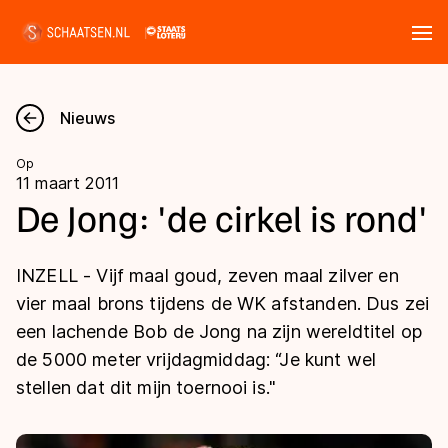
Tickets
Zoeken
Nieuws
Nieuws
Op
11 maart 2011
Kalender
De Jong: 'de cirkel is rond'
Disciplines
INZELL - Vijf maal goud, zeven maal zilver en
Marathon
vier maal brons tijdens de WK afstanden. Dus zei
Uitslagen
een lachende Bob de Jong na zijn wereldtitel op
Langebaan
de 5000 meter vrijdagmiddag: “Je kunt wel
Langebaan
Shorttrack
Tijden & historie
stellen dat dit mijn toernooi is."
Shorttrack
Inlineskaten
Ranglijsten Langebaan
Marathon
Kunstschaatsen