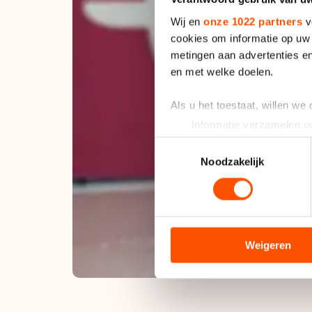
Wij en
onze 1022 partners
v
cookies om informatie op uw 
metingen aan advertenties en
en met welke doelen.
Als u het toestaat, willen we
Informatie verzamelen ov
Uw apparaat identificere
Toestemmingsselectie
Lees meer over hoe uw perso
Noodzakelijk
toestemming op elk moment wi
We gebruiken cookies om cont
analyseren. We delen informa
analyse. Zij kunnen deze com
Weigeren
hun services. Sommige partn
adequaat beschermingsniveau
Meer informatie vindt u in o