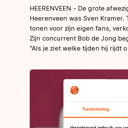
Tijden & historie
HEERENVEEN - De grote afwezig
Heerenveen was Sven Kramer. Te
tonen voor zijn eigen fans, verk
De weg op
Zijn concurrent Bob de Jong be
"Als je ziet welke tijden hij rijdt
Schaatsfans
Olympische Spe
Toestemming
Verantwoord gebruik van u