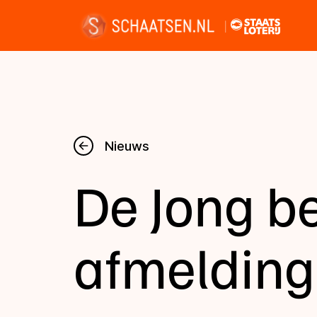
Nieuws
Nieuws
De Jong be
Kalender
Disciplines
afmelding
Uitslagen