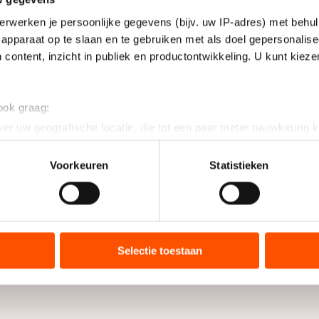
erwerken je persoonlijke gegevens (bijv. uw IP-adres) met behul
apparaat op te slaan en te gebruiken met als doel gepersonalise
 content, inzicht in publiek en productontwikkeling. U kunt kiez
 ook graag:
er uw geografische locatie, die tot een paar meter nauwkeurig k
n door het actief te scannen op specifieke eigenschappen (fingerp
onlijke gegevens worden verwerkt en stel uw voorkeuren in he
Voorkeuren
Statistieken
jzigen of intrekken in de Cookieverklaring.
ent en advertenties te personaliseren, socialmediafuncties te 
tie over uw gebruik van onze site met onze partners voor social
bineren met andere gegevens die u aan hen heeft verstrekt of d
Selectie toestaan
ers kunnen gegevens doorgeven aan landen buiten de EU, zoal
 geldt volgens de GDPR. Door op ‘Toestaan’ te klikken, stemt u
ns
cookiebeleid
.