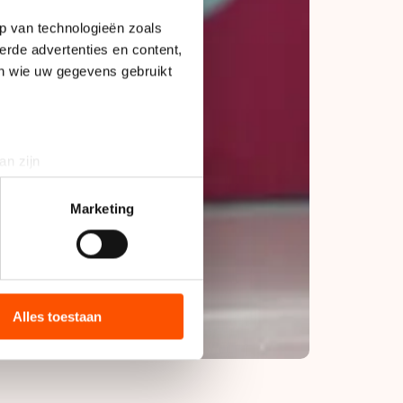
p van technologieën zoals
erde advertenties en content,
en wie uw gegevens gebruikt
an zijn
rinting)
t
detailgedeelte
in. U kunt uw
Marketing
bieden en websiteverkeer te
 media, advertenties en
ie zij hebben verzameld via
Alles toestaan
s de VS, waar mogelijk geen
 in met deze overdracht.