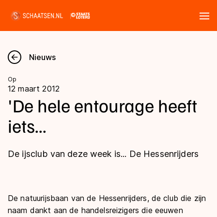
Tickets
Zoeken
Nieuws
Nieuws
Op
12 maart 2012
Kalender
'De hele entourage heeft
iets...
Disciplines
Marathon
Uitslagen
De ijsclub van deze week is... De Hessenrijders
Langebaan
Langebaan
Shorttrack
Tijden & historie
Shorttrack
De natuurijsbaan van de Hessenrijders, de club die zijn
Inlineskaten
Ranglijsten Langebaan
naam dankt aan de handelsreizigers die eeuwen
Marathon
Kunstschaatsen