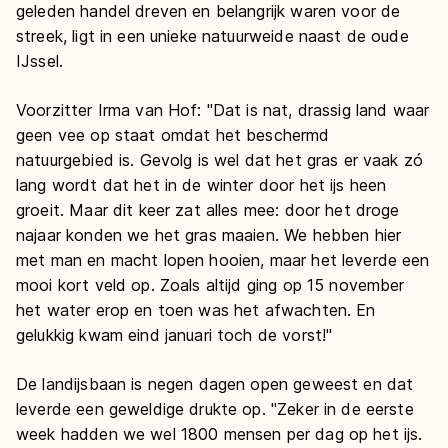
De weg op
geleden handel dreven en belangrijk waren voor de
Persoonlijke records & tijden
Inlineskaten
Schoonrijden
streek, ligt in een unieke natuurweide naast de oude
Inschrijven wedstrijden
Historie & statistiek
IJssel.
Schaatsfans
Kunstschaatsen
Natuurijs
Algemene Nederlandse Schaatstijd
Voorzitter Irma van Hof: "Dat is nat, drassig land waar
Alles voor jou als schaatsfan
Deze zomer de weg op
Olympische Spelen
geen vee op staat omdat het beschermd
Evenementen
Waar kan ik schaatsen en skaten?
natuurgebied is. Gevolg is wel dat het gras er vaak zó
Olympische Spelen
lang wordt dat het in de winter door het ijs heen
Tickets
groeit. Maar dit keer zat alles mee: door het droge
Medaille overzicht
Livestreams
najaar konden we het gras maaien. We hebben hier
Medaillespiegel
Word schaatsfan!
met man en macht lopen hooien, maar het leverde een
mooi kort veld op. Zoals altijd ging op 15 november
Olympische uitslagen
Winacties
het water erop en toen was het afwachten. En
Van Jong tot Goud verhalen
gelukkig kwam eind januari toch de vorst!"
De landijsbaan is negen dagen open geweest en dat
leverde een geweldige drukte op. "Zeker in de eerste
week hadden we wel 1800 mensen per dag op het ijs.