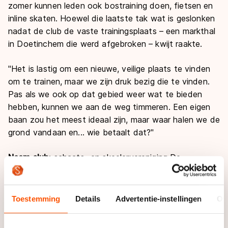
zomer kunnen leden ook bostraining doen, fietsen en
inline skaten. Hoewel die laatste tak wat is geslonken
nadat de club de vaste trainingsplaats – een markthal
in Doetinchem die werd afgebroken – kwijt raakte.
"Het is lastig om een nieuwe, veilige plaats te vinden
om te trainen, maar we zijn druk bezig die te vinden.
Pas als we ook op dat gebied weer wat te bieden
hebben, kunnen we aan de weg timmeren. Een eigen
baan zou het meest ideaal zijn, maar waar halen we de
grond vandaan en... wie betaalt dat?"
Naam club
: schaats- en skeelervereniging De
Hessenrijders
Gevestigd in
: Laag-Keppel (Gelderland)
Bestaat sinds
: 1968
Toestemming
Details
Advertentie-instellingen
Ov
Aantal leden
: 420
Jongste lid
: bijna 3 jaar