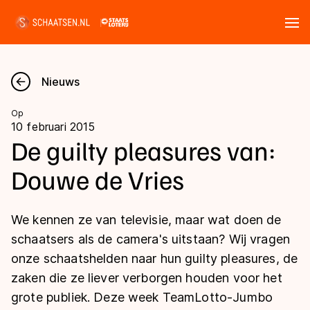
Tickets
Zoeken
Nieuws
Nieuws
Op
10 februari 2015
Kalender
De guilty pleasures van:
Douwe de Vries
Disciplines
Marathon
Uitslagen
We kennen ze van televisie, maar wat doen de
Langebaan
schaatsers als de camera's uitstaan? Wij vragen
Langebaan
onze schaatshelden naar hun guilty pleasures, de
Shorttrack
Tijden & historie
zaken die ze liever verborgen houden voor het
Shorttrack
Inlineskaten
grote publiek. Deze week TeamLotto-Jumbo
Ranglijsten Langebaan
Marathon
Kunstschaatsen