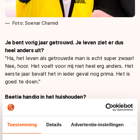
Foto: Soenar Chamid
Je bent vorig jaar getrouwd. Je leven ziet er dus
heel anders uit?
"Ha, het leven als getrouwde man is echt super zwaar!
Nee, hoor. Het voelt voor mij niet heel erg anders. Het
eerste jaar bevalt het in ieder geval nog prima. Het is
goed te doen."
Beetje handig in het huishouden?
"Zal ik je mijn vrouw anders even geven? Ze knikt in
ieder geval instemmend. Volgens mij ben ik er ook wel
aardig in, ik kan redelijk goed koken. Ovenschotels zijn
Toestemming
Details
Advertentie-instellingen
Ov
mijn specialiteit! Ik ben alleen niet een heel opgeruimd
type. Ja, dat is mijn vrouw die op de achtergrond aan