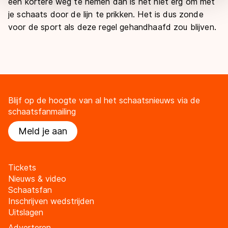
een kortere weg te nemen dan is het niet erg om met
overdracht. Meer informatie vindt u in ons
cookiebeleid
.
je schaats door de lijn te prikken. Het is dus zonde
voor de sport als deze regel gehandhaafd zou blijven.
Blijf op de hoogte van al het schaatsnieuws via de
schaatsfanmailing
Meld je aan
Tickets
Nieuws & video
Schaatsfan
Inschrijven wedstrijden
Uitslagen
Adverteren