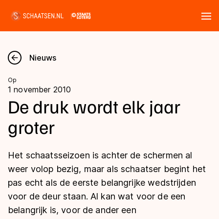
Tickets
Zoeken
Nieuws
Nieuws
Op
1 november 2010
Kalender
De druk wordt elk jaar
groter
Disciplines
Marathon
Uitslagen
Het schaatsseizoen is achter de schermen al
Langebaan
weer volop bezig, maar als schaatser begint het
Langebaan
pas echt als de eerste belangrijke wedstrijden
Shorttrack
Tijden & historie
voor de deur staan. Al kan wat voor de een
Shorttrack
Inlineskaten
belangrijk is, voor de ander een
Ranglijsten Langebaan
Marathon
Kunstschaatsen