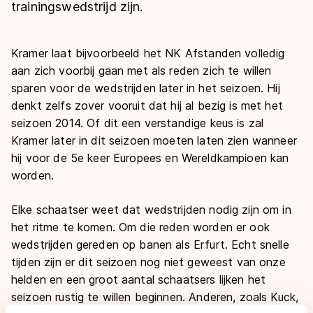
De weg op
trainingswedstrijd zijn.
Persoonlijke records & tijden
Inlineskaten
Schoonrijden
Inschrijven wedstrijden
Historie & statistiek
Schaatsfans
Kunstschaatsen
Natuurijs
Kramer laat bijvoorbeeld het NK Afstanden volledig
Algemene Nederlandse Schaatstijd
aan zich voorbij gaan met als reden zich te willen
Alles voor jou als schaatsfan
Deze zomer de weg op
sparen voor de wedstrijden later in het seizoen. Hij
Olympische Spelen
Evenementen
denkt zelfs zover vooruit dat hij al bezig is met het
Waar kan ik schaatsen en skaten?
seizoen 2014. Of dit een verstandige keus is zal
Olympische Spelen
Tickets
Kramer later in dit seizoen moeten laten zien wanneer
Medaille overzicht
Livestreams
hij voor de 5
e
keer Europees en Wereldkampioen kan
worden.
Medaillespiegel
Word schaatsfan!
Olympische uitslagen
Winacties
Elke schaatser weet dat wedstrijden nodig zijn om in
Van Jong tot Goud verhalen
het ritme te komen. Om die reden worden er ook
wedstrijden gereden op banen als Erfurt. Echt snelle
tijden zijn er dit seizoen nog niet geweest van onze
helden en een groot aantal schaatsers lijken het
seizoen rustig te willen beginnen. Anderen, zoals Kuck,