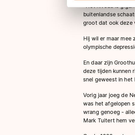
''Het niveau is gig
adequaat beschermingsniveau
buitenlandse schaat
Meer informatie vindt u in o
groot dat ook deze w
Hij wil er maar mee 
olympische depressie
En daar zijn Groothu
deze tijden kunnen ri
snel geweest in het 
Vorig jaar joeg de N
was het afgelopen s
wrang genoeg - alle
Mark Tuitert hem ve