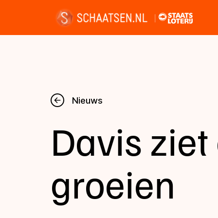
Nieuws
Nieuws
Davis ziet
Kalender
Disciplines
groeien
Uitslagen