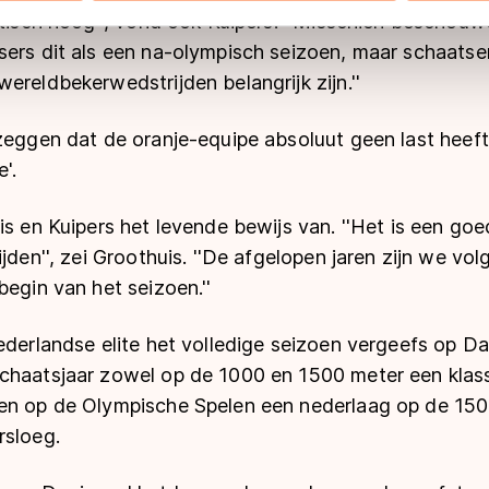
antisch hoog'', vond ook Kuipers. ''Misschien bescho
 geldt volgens de GDPR. Door op ‘Toestaan’ te klikken, stemt u
sers dit als een na-olympisch seizoen, maar schaatse
ns
cookiebeleid
.
ereldbekerwedstrijden belangrijk zijn.''
zeggen dat de oranje-equipe absoluut geen last heeft
'.
is en Kuipers het levende bewijs van. ''Het is een go
jden'', zei Groothuis. ''De afgelopen jaren zijn we vol
begin van het seizoen.''
ederlandse elite het volledige seizoen vergeefs op D
chaatsjaar zowel op de 1000 en 1500 meter een klas
en op de Olympische Spelen een nederlaag op de 150
rsloeg.