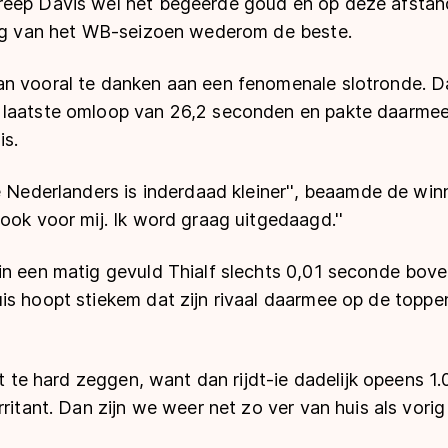
eep Davis wel het begeerde goud en op deze afstand
ing van het WB-seizoen wederom de beste.
n vooral te danken aan een fenomenale slotronde. Da
 laatste omloop van 26,2 seconden en pakte daarme
is.
e Nederlanders is inderdaad kleiner'', beaamde de winn
ook voor mij. Ik word graag uitgedaagd.''
in een matig gevuld Thialf slechts 0,01 seconde boven
is hoopt stiekem dat zijn rivaal daarmee op de toppe
iet te hard zeggen, want dan rijdt-ie dadelijk opeens 1
ritant. Dan zijn we weer net zo ver van huis als vorig j