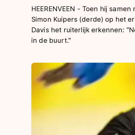
Tijden & historie
HEERENVEEN - Toen hij samen m
Simon Kuipers (derde) op het e
Davis het ruiterlijk erkennen: "
De weg op
in de buurt."
Schaatsfans
Olympische Spe