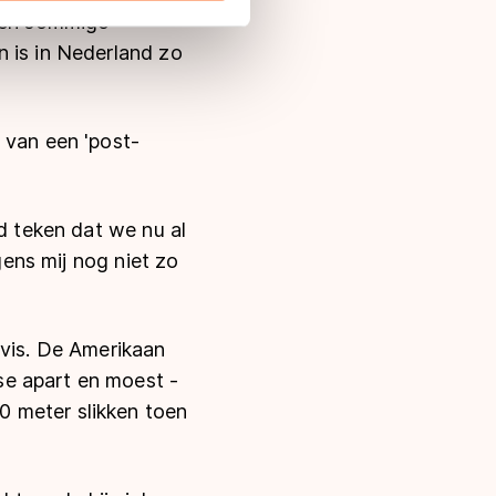
uwen sommige
 in met deze overdracht.
n is in Nederland zo
 van een 'post-
ed teken dat we nu al
gens mij nog niet zo
avis. De Amerikaan
se apart en moest -
0 meter slikken toen