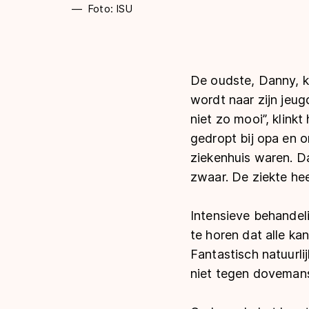
Foto: ISU
De oudste, Danny, k
wordt naar zijn jeugd
niet zo mooi”, klinkt
gedropt bij opa en o
ziekenhuis waren. Da
zwaar. De ziekte heef
Intensieve behandeli
te horen dat alle ka
Fantastisch natuurli
niet tegen dovemans