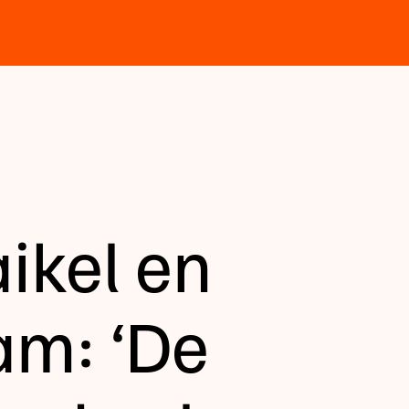
ikel en
m: ‘De