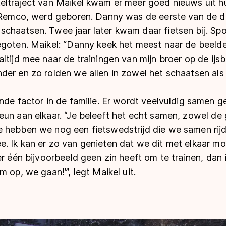
eltraject van Maikel kwam er meer goed nieuws uit h
 Remco, werd geboren. Danny was de eerste van de dri
chaatsen. Twee jaar later kwam daar fietsen bij. Spo
egoten. Maikel: “Danny keek het meest naar de beeld
ltijd mee naar de trainingen van mijn broer op de ijs
er en zo rolden we allen in zowel het schaatsen als 
nde factor in de familie. Er wordt veelvuldig samen g
eun aan elkaar. “Je beleeft het echt samen, zowel de 
 hebben we nog een fietswedstrijd die we samen rijd
. Ik kan er zo van genieten dat we dit met elkaar m
r één bijvoorbeeld geen zin heeft om te trainen, dan is
 op, we gaan!’”, legt Maikel uit.