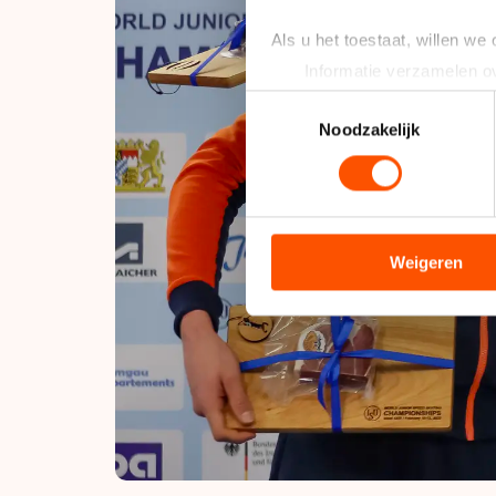
Als u het toestaat, willen we
Informatie verzamelen ov
Uw apparaat identificere
Toestemmingsselectie
Lees meer over hoe uw perso
Noodzakelijk
toestemming op elk moment wi
We gebruiken cookies om cont
analyseren. We delen informa
analyse. Zij kunnen deze com
Weigeren
hun services. Sommige partn
adequaat beschermingsniveau
Meer informatie vindt u in o