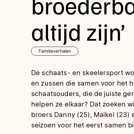
broederba
Tijden & historie
altijd zijn’
De weg op
Familieverhalen
Schaatsfans
De schaats- en skeelersport wor
Olympische Spe
en zussen die samen voor het 
schaatsouders, die de juiste ge
helpen ze elkaar? Dat zoeken wij
broers Danny (25), Maikel (23)
seizoen voor het eerst samen bij 