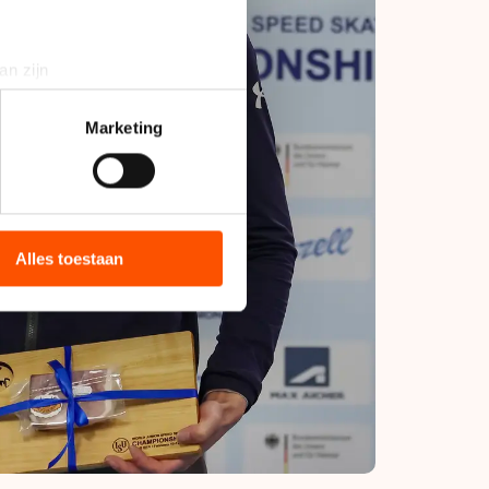
an zijn
rinting)
t
detailgedeelte
in. U kunt uw
Marketing
bieden en websiteverkeer te
 media, advertenties en
ie zij hebben verzameld via
Alles toestaan
s de VS, waar mogelijk geen
 in met deze overdracht.