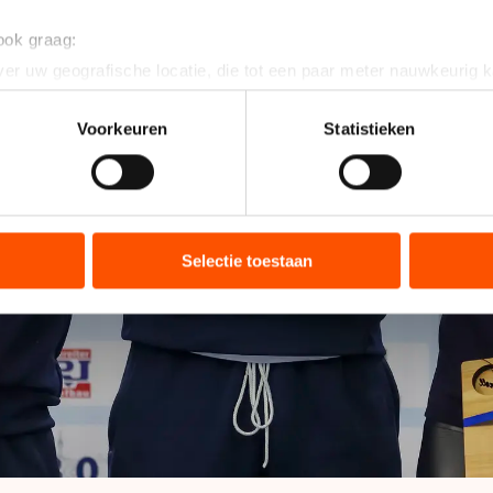
 ook graag:
er uw geografische locatie, die tot een paar meter nauwkeurig k
n door het actief te scannen op specifieke eigenschappen (fingerp
onlijke gegevens worden verwerkt en stel uw voorkeuren in he
Voorkeuren
Statistieken
jzigen of intrekken in de Cookieverklaring.
ent en advertenties te personaliseren, socialmediafuncties te 
tie over uw gebruik van onze site met onze partners voor social
bineren met andere gegevens die u aan hen heeft verstrekt of d
Selectie toestaan
ers kunnen gegevens doorgeven aan landen buiten de EU, zoal
 geldt volgens de GDPR. Door op ‘Toestaan’ te klikken, stemt u
ns
cookiebeleid
.