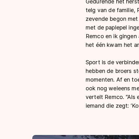
Gedurende het herst
telg van de familie,
zevende begon met s
met de paplepel ing
Remco en ik gingen a
het één kwam het and
Sport is de verbinde
hebben de broers st
momenten. Af en toe
ook nog weleens mee
vertelt Remco. “Als e
iemand die zegt: ‘Kom