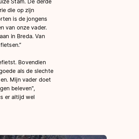
uize Stam. De derde
e die op zijn
rten is de jongens
en van onze vader.
baan in Breda. Van
fietsen.”
efietst. Bovendien
goede als de slechte
en. Mijn vader doet
ogen beleven",
 er altijd wel