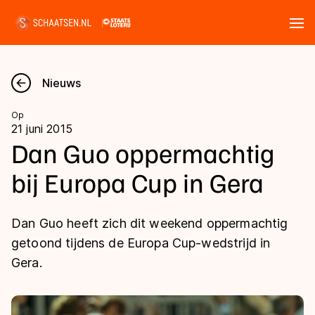
Tickets
Zoeken
Nieuws
Nieuws
Op
21 juni 2015
Kalender
Dan Guo oppermachtig
bij Europa Cup in Gera
Disciplines
Marathon
Uitslagen
Dan Guo heeft zich dit weekend oppermachtig
Langebaan
getoond tijdens de Europa Cup-wedstrijd in
Langebaan
Gera.
Shorttrack
Tijden & historie
Shorttrack
Inlineskaten
Ranglijsten Langebaan
Marathon
Kunstschaatsen