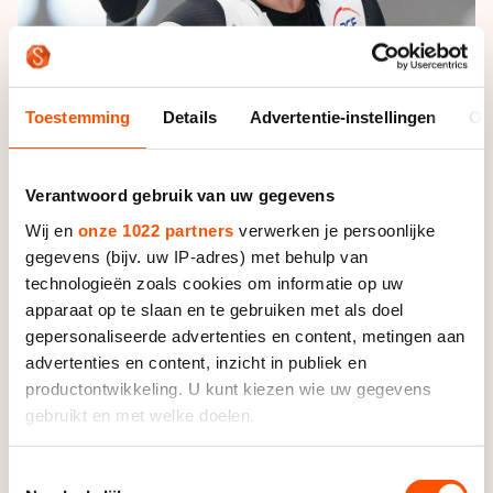
Toestemming
Details
Advertentie-instellingen
Ov
Een man om rekening mee te houden. | Foto: Orange
Pictures
Verantwoord gebruik van uw gegevens
Wij en
onze 1022 partners
verwerken je persoonlijke
gegevens (bijv. uw IP-adres) met behulp van
Met zijn tweede zege in drie dagen is Zurek de
technologieën zoals cookies om informatie op uw
grootste uitdager van Stolz op de Olympische Spelen.
apparaat op te slaan en te gebruiken met als doel
Ook De Boo genoot van de prestaties van de Pool,
gepersonaliseerde advertenties en content, metingen aan
die hij een sloopkogel noemde. “Ik vind het mooi te
advertenties en content, inzicht in publiek en
zien dat Zurek Stolz kan verslaan, omdat ik denk dat
productontwikkeling. U kunt kiezen wie uw gegevens
ik het ook kan. Dit geeft mij motivatie richting de
gebruikt en met welke doelen.
Spelen. In Milaan kan van alles gebeuren. Ik heb er zin
in, heel veel en begin nu de eerste spanning te voelen.”
Als u het toestaat, willen we ook graag:
Toestemmingsselectie