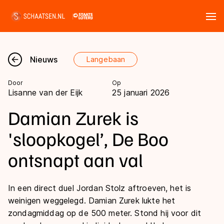
Tickets
Zoeken
Nieuws
Langebaan
Nieuws
Door
Op
Lisanne van der Eijk
25 januari 2026
Kalender
Damian Zurek is
Disciplines
'sloopkogel’, De Boo
Marathon
ontsnapt aan val
Uitslagen
Langebaan
Langebaan
Shorttrack
In een direct duel Jordan Stolz aftroeven, het is
Tijden & historie
weinigen weggelegd. Damian Zurek lukte het
Shorttrack
Inlineskaten
zondagmiddag op de 500 meter. Stond hij voor dit
Ranglijsten Langebaan
Marathon
Kunstschaatsen