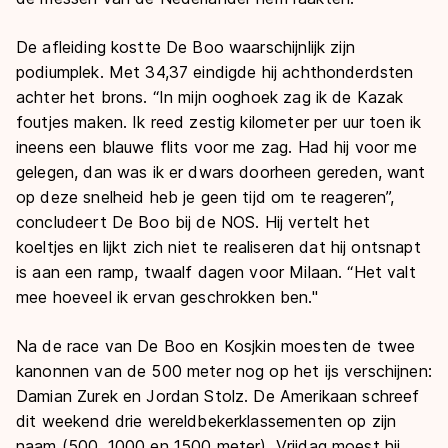
De afleiding kostte De Boo waarschijnlijk zijn
podiumplek. Met 34,37 eindigde hij achthonderdsten
achter het brons. “In mijn ooghoek zag ik de Kazak
foutjes maken. Ik reed zestig kilometer per uur toen ik
ineens een blauwe flits voor me zag. Had hij voor me
gelegen, dan was ik er dwars doorheen gereden, want
op deze snelheid heb je geen tijd om te reageren”,
concludeert De Boo bij de NOS. Hij vertelt het
koeltjes en lijkt zich niet te realiseren dat hij ontsnapt
is aan een ramp, twaalf dagen voor Milaan. “Het valt
mee hoeveel ik ervan geschrokken ben."
Na de race van De Boo en Kosjkin moesten de twee
kanonnen van de 500 meter nog op het ijs verschijnen:
Damian Zurek en Jordan Stolz. De Amerikaan schreef
dit weekend drie wereldbekerklassementen op zijn
naam (500, 1000 en 1500 meter). Vrijdag moest hij