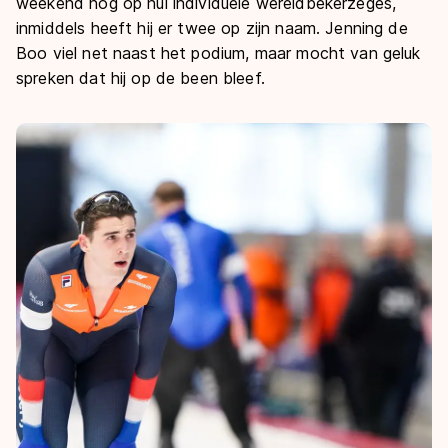
De weg op
weekend nog op nul individuele wereldbekerzeges,
Persoonlijke records & tijden
Inlineskaten
inmiddels heeft hij er twee op zijn naam. Jenning de
Schoonrijden
Inschrijven wedstrijden
Boo viel net naast het podium, maar mocht van geluk
Historie & statistiek
Schaatsfans
Kunstschaatsen
Natuurijs
spreken dat hij op de been bleef.
Algemene Nederlandse Schaatstijd
Alles voor jou als schaatsfan
Deze zomer de weg op
Olympische Spelen
Evenementen
Waar kan ik schaatsen en skaten?
Olympische Spelen
Tickets
Medaille overzicht
Livestreams
Medaillespiegel
Word schaatsfan!
Olympische uitslagen
Winacties
Van Jong tot Goud verhalen