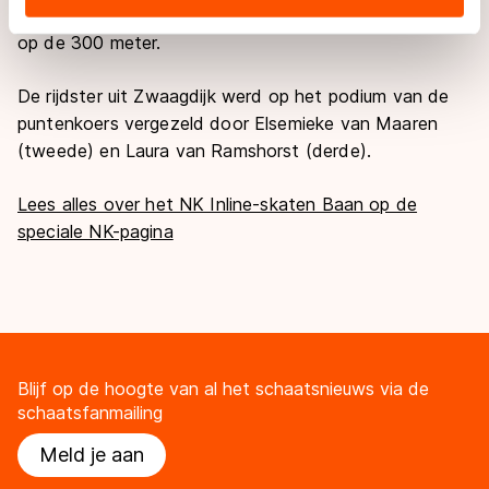
landen buiten de EU, zoals de VS, waar mogelijk geen
pakte op de afvalkoers. Daar kwam ook nog zilver bij
adequaat beschermingsniveau geldt volgens de GDPR.
op de 300 meter.
Door op ‘Toestaan’ te klikken, stemt u in met deze
overdracht. Meer informatie vindt u in ons
cookiebeleid
.
De rijdster uit Zwaagdijk werd op het podium van de
puntenkoers vergezeld door Elsemieke van Maaren
(tweede) en Laura van Ramshorst (derde).
Lees alles over het NK Inline-skaten Baan op de
speciale NK-pagina
Blijf op de hoogte van al het schaatsnieuws via de
schaatsfanmailing
Meld je aan