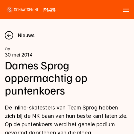
Tickets
Zoeken
Nieuws
Nieuws
Op
30 mei 2014
Kalender
Dames Sprog
oppermachtig op
Disciplines
puntenkoers
Marathon
Uitslagen
Langebaan
De inline-skatesters van Team Sprog hebben
Langebaan
Shorttrack
Tijden & historie
zich bij de NK baan van hun beste kant laten zie.
Shorttrack
Inlineskaten
Op de puntenkoers werd het gehele podium
Ranglijsten Langebaan
Marathon
gevormd door leden van die ploeg.
Kunstschaatsen