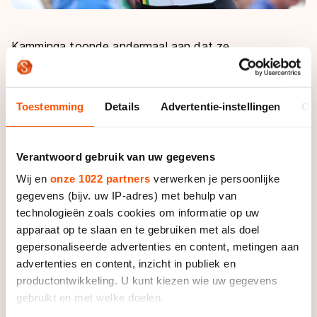
Kamminga toonde andermaal aan dat ze
oppermachtig is, door het peloton op een ronde
achterstand te rijden. Net als vorig jaar ligt ze op
koers om alle titels bij het baantoernooi naar zich toe
Toestemming
Details
Advertentie-instellingen
Ov
te trekken. Na zeges op de 300 meter, de 1000 meter
en de afvalkoers betekende het goud op de
puntenkoers haar vierde goud in twee dagen tijd.
Verantwoord gebruik van uw gegevens
Wij en
onze 1022 partners
verwerken je persoonlijke
Ondanks haar sterke optreden gaf Kamminga eerder
gegevens (bijv. uw IP-adres) met behulp van
tijdens de NK toe dat ze zware benen had van alle
technologieën zoals cookies om informatie op uw
trainingsarbeid van de laatste weken. "Ze worden met
apparaat op te slaan en te gebruiken met als doel
de dag beter", concludeerde ze tevreden na de
gepersonaliseerde advertenties en content, metingen aan
puntenkoers.
advertenties en content, inzicht in publiek en
productontwikkeling. U kunt kiezen wie uw gegevens
Achter Kamminga werd Elma de Vries, die in eerste
gebruikt en met welke doelen.
instantie alleen voorop reed en net als haar