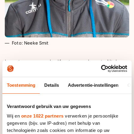
Foto: Neeke Smit
In grote vorm en vol zelfvertrouwen koerste Ntab een
jaar geleden af op de kwalificatiewedstrijden voor de
eerste serie World Cups. Maar een liesblessure –
opgelopen tijdens de training vlak voor de trials –
Toestemming
Details
Advertentie-instellingen
Ov
gooide roet in het eten. Ntab revalideerde, kwam later
in het seizoen sterk terug, maar miste de kwalificatie
voor het WK op drie duizendsten van een seconde.
Verantwoord gebruik van uw gegevens
Wij en
onze 1022 partners
verwerken je persoonlijke
“Daar ben ik echt wel even kapot van geweest”,
gegevens (bijv. uw IP-adres) met behulp van
vertelt de 500 meter-specialist. “Ik heb op sommige
technologieën zoals cookies om informatie op uw