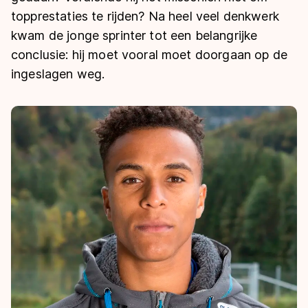
De weg op
Persoonlijke records & tijden
topprestaties te rijden? Na heel veel denkwerk
Inlineskaten
Schoonrijden
Inschrijven wedstrijden
kwam de jonge sprinter tot een belangrijke
Historie & statistiek
Schaatsfans
Kunstschaatsen
Natuurijs
conclusie: hij moet vooral moet doorgaan op de
Algemene Nederlandse Schaatstijd
ingeslagen weg.
Alles voor jou als schaatsfan
Deze zomer de weg op
Olympische Spelen
Evenementen
Waar kan ik schaatsen en skaten?
Olympische Spelen
Tickets
Medaille overzicht
Livestreams
Medaillespiegel
Word schaatsfan!
Olympische uitslagen
Winacties
Van Jong tot Goud verhalen