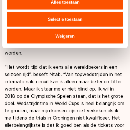
websiteverkeer te analyseren. We delen informatie over
En dat deed de rijder van Team Plantina. Met als
Alles toestaan
uw gebruik van onze site met onze partners voor social
voorlopig resultaat een goede voorbereiding op het
media, advertenties en analyse. Zij kunnen deze
nieuwe seizoen. Ntab reed al snelle tijden in Inzell en is
Selectie toestaan
combineren met andere gegevens die u aan hen heeft
naar eigen zeggen topfit. Met andere woorden: hij
verstrekt of die zij hebben verzameld via hun services.
verschijnt over iets minder dan twee weken in
Sommige partners kunnen gegevens doorgeven aan
Weigeren
topconditie aan de start van de KNSB Cup, waar de
landen buiten de EU, zoals de VS, waar mogelijk geen
startbewijzen voor de eerste vier World Cups verdeeld
adequaat beschermingsniveau geldt volgens de GDPR.
worden.
Door op ‘Toestaan’ te klikken, stemt u in met deze
overdracht. Meer informatie vindt u in ons
cookiebeleid
.
“Het wordt tijd dat ik eens alle wereldbekers in een
seizoen rijd”, beseft Ntab. “Van topwedstrijden in het
internationale circuit kan ik alleen maar beter en fitter
worden. Maar ik staar me er niet blind op. Ik wil in
2018 op de Olympische Spelen staan, dat is het grote
doel. Wedstrijdritme in World Cups is heel belangrijk om
te groeien, maar mijn kansen zijn niet verkeken als ik
me tijdens de trials in Groningen niet kwalificeer. Het
allerbelangrijkste is dat ik goed ben als de tickets voor