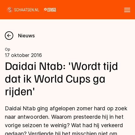
Tickets
Zoeken
Nieuws
Nieuws
Op
17 oktober 2016
Kalender
Daidai Ntab: 'Wordt tijd
dat ik World Cups ga
Disciplines
rijden'
Marathon
Uitslagen
Langebaan
Daidai Ntab ging afgelopen zomer hard op zoek
Langebaan
Shorttrack
Tijden & historie
naar antwoorden. Waarom presteerde hij in het
Shorttrack
Inlineskaten
vorige seizoen te weinig? Wat had hij verkeerd
Ranglijsten Langebaan
Marathon
gedaan? Verdiende hij het misschien niet om
Kunstschaatsen